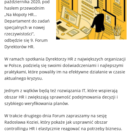
października 2020, pod
Klienci
hasłem przewodnim
„Na kłopoty HR…
Departament do zadań
Kariera
specjalnych w nowej
rzeczywistości”,
odbędzie się 9. Forum
O
Dyrektorów HR.
firmie
W ramach spotkania Dyrektorzy HR z największych organizacji
w Polsce, podzielą się swoimi doświadczeniami i najlepszymi
praktykami, które powaliły im na efektywne działanie w czasie
Kontakt
aktualnego kryzysu.
Jednym z wątków będą też rozwiązania IT, które wspierają
obszar HR i zwiększają sprawność podejmowania decyzji i
szybkiego weryfikowania planów.
W trakcie drugiego dnia Forum zapraszamy na sesję
Radosława Koziei, który pokaże jak usprawnić obszar
controllingu HR i elastycznie reagować na potrzeby biznesu.