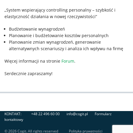
„System wspierający controlling personalny – szybkość i
elastyczność działania w nowej rzeczywistości”
Budżetowanie wynagrodzeń
Planowanie i budżetowanie kosztów personalnych
Planowanie zmian wynagrodzeń, generowanie
alternatywnych scenariuszy i analiza ich wpływu na firmę
Więcej informacji na stronie
Forum
.
Serdecznie zapraszamy!
KONTAKT:
+48 22 496 60 00
info@cogit.pl
Formularz
kontaktowy
© 2026 Cogit. All rights reserved
Polityka prywatności