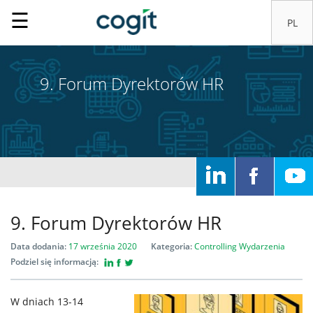
☰
9. Forum Dyrektorów HR
Home
Rozwiązania
Systemy
9. Forum Dyrektorów HR
IT
Data dodania:
17 września 2020
Kategoria:
Controlling
Wydarzenia
Podziel się informacją:
Usługi
W dniach 13-14