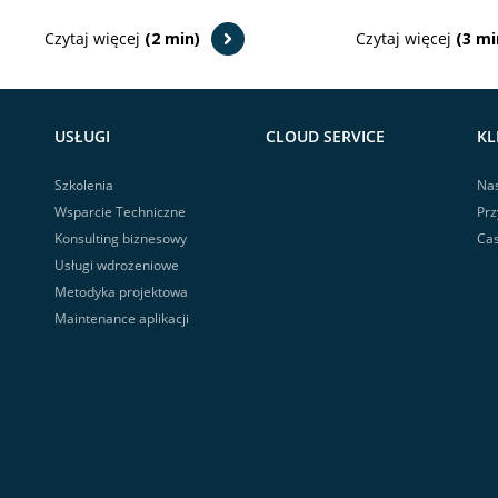
Czytaj więcej
(2 min)
Czytaj więcej
(3 mi
USŁUGI
CLOUD SERVICE
KL
Szkolenia
Nas
Wsparcie Techniczne
Prz
Konsulting biznesowy
Cas
Usługi wdrożeniowe
Metodyka projektowa
Maintenance aplikacji