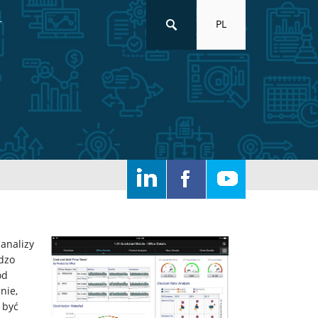
PL
T
analizy
dzo
od
nie,
 być