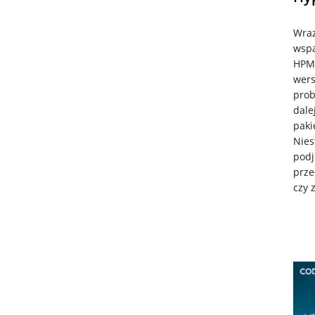
Wraz
wspa
HPM 
wers
prob
dale
paki
Nies
podj
prze
czy 