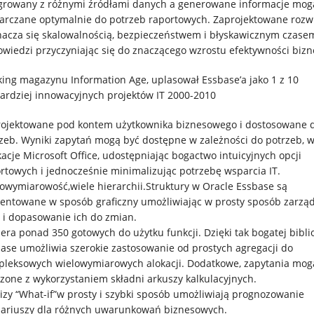
growany z różnymi źródłami danych a generowane informacje mog
arczane optymalnie do potrzeb raportowych. Zaprojektowane rozw
acza się skalowalnością, bezpieczeństwem i błyskawicznym czase
wiedzi przyczyniając się do znaczącego wzrostu efektywności bizn
ing magazynu Information Age, uplasował Essbase’a jako 1 z 10
ardziej innowacyjnych projektów IT 2000-2010
ojektowane pod kontem użytkownika biznesowego i dostosowane d
zeb. Wyniki zapytań mogą być dostępne w zależności do potrzeb, w
kacje Microsoft Office, udostępniając bogactwo intuicyjnych opcji
rtowych i jednocześnie minimalizując potrzebę wsparcia IT.
owymiarowość,wiele hierarchii.Struktury w Oracle Essbase są
entowane w sposób graficzny umożliwiając w prosty sposób zarzą
 i dopasowanie ich do zmian.
era ponad 350 gotowych do użytku funkcji. Dzięki tak bogatej bibli
ase umożliwia szerokie zastosowanie od prostych agregacji do
leksowych wielowymiarowych alokacji. Dodatkowe, zapytania mog
zone z wykorzystaniem składni arkuszy kalkulacyjnych.
izy “What-if”w prosty i szybki sposób umożliwiają prognozowanie
ariuszy dla różnych uwarunkowań biznesowych.