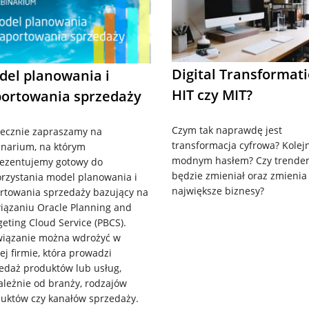
Digital Transformati
del planowania i
HIT czy MIT?
portowania sprzedaży
Czym tak naprawdę jest
ecznie zapraszamy na
transformacja cyfrowa? Kole
narium, na którym
modnym hasłem? Czy trendem
ezentujemy gotowy do
będzie zmieniał oraz zmienia
rzystania model planowania i
największe biznesy?
rtowania sprzedaży bazujący na
iązaniu Oracle Planning and
eting Cloud Service (PBCS).
iązanie można wdrożyć w
ej firmie, która prowadzi
edaż produktów lub usług,
ależnie od branży, rodzajów
uktów czy kanałów sprzedaży.