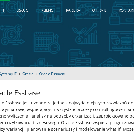
 IT
USŁUGI
KLIENCI
KARIERA
O FIRMIE
KONTAK
Systemy IT
Oracle
Oracle Essbase
acle Essbase
le Essbase jest uznane za jedno z najwydajniejszych rozwiązań do 
owymiarowej wspierających wszystkie procesy controllingowe i bar
one wyliczenia i analizy na potrzeby organizacji. Zaprojektowane p
em użytkownika biznesowego, Oracle Essbase wspiera prognozowa
izy wariancji, planowanie scenariuszy i modelowanie what-if. Może