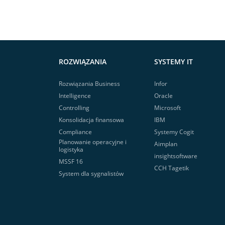
ROZWIĄZANIA
SYSTEMY IT
Rozwiązania Business
Infor
Intelligence
Oracle
Controlling
Microsoft
Konsolidacja finansowa
IBM
Compliance
Systemy Cogit
Planowanie operacyjne i
Aimplan
logistyka
insightsoftware
MSSF 16
CCH Tagetik
System dla sygnalistów