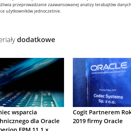
liwia przeprowadzanie zaawansowanej analizy terabajtów danych
ące użytkowników jednocześnie.
riały
dodatkowe
Cogit Partnerem Ro
niec wsparcia
2019 firmy Oracle
hnicznego dla Oracle
perion EPM 11.1.x