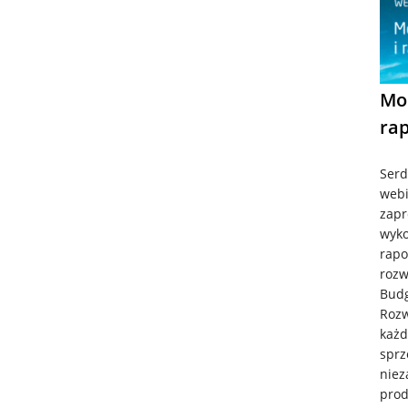
Mo
ra
Serd
webi
zapr
wyko
rapo
rozw
Budg
Rozw
każd
sprz
niez
prod