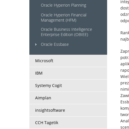
Systemy
inte
Oracle Hyperion Planning
dost
IT
odzn
Oracle Hyperion Financial
Management (HFM)
odpo
Oracle Business Intelligence
Usługi
Rank
Enterprise Edition (OBIEE)
najb
Oracle Essbase
Klienci
Zapr
potr
Microsoft
apli
Kariera
rapo
IBM
Wiel
O
prez
Systemy Cogit
nimi
firmie
Zawi
Aimplan
Essb
komp
insightsoftware
Kontakt
twor
Anal
CCH Tagetik
scen