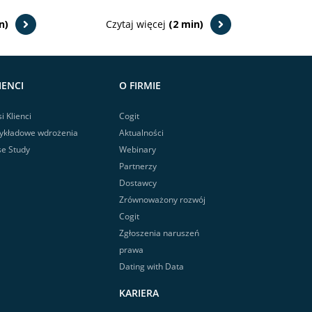
n)
Czytaj więcej
(2 min)
IENCI
O FIRMIE
i Klienci
Cogit
ykładowe wdrożenia
Aktualności
e Study
Webinary
Partnerzy
Dostawcy
Zrównoważony rozwój
Cogit
Zgłoszenia naruszeń
prawa
Dating with Data
KARIERA