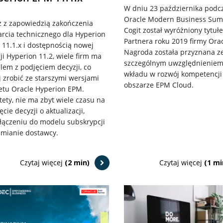
W dniu 23 października podc
Oracle Modern Business Sum
 z zapowiedzią zakończenia
Cogit został wyróżniony tytuł
rcia technicznego dla Hyperion
Partnera roku 2019 firmy Orac
11.1.x i dostępnością nowej
Nagroda została przyznana z
ji Hyperion 11.2, wiele firm ma
szczególnym uwzględnienie
lem z podjęciem decyzji, co
wkładu w rozwój kompetencji
j zrobić ze starszymi wersjami
obszarze EPM Cloud.
etu Oracle Hyperion EPM.
tety, nie ma zbyt wiele czasu na
ęcie decyzji o aktualizacji,
łączeniu do modelu subskrypcji
zmianie dostawcy.
Czytaj więcej
(2 min)
Czytaj więcej
(1 mi