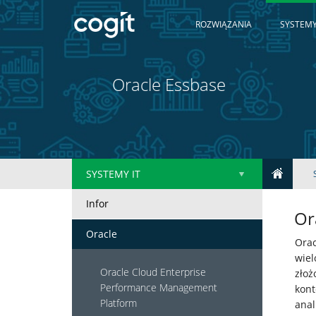
ROZWIĄZANIA
SYSTEMY
Oracle Essbase
SYSTEMY IT
Infor
Or
Home
Oracle
Orac
wiel
Oracle Cloud Enterprise
złoż
Rozwiązania
Performance Management
kont
Platform
anal