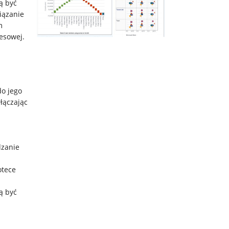
ą być
iązanie
m
esowej.
o jego
łączając
dzanie
otece
ą być