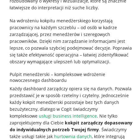
rozbudowany o wykresy i wizualizacje, które są znacznie
łatwiejsze do interpretacji niż suche liczby.
Na wdrożeniu kokpitu menedżerskiego korzystają
pracownicy na każdym szczeblu – od osób w kadrze
zarządzającej, przez menedżerów i szeregowych
pracowników. Dzięki nim zarządzanie informacjami jest
lepsze, co pozwala szybciej podejmować decyzje. Poprawia
się także efektywność operacyjna – łatwiej zidentyfikować
obszary wymagające ulepszeń lub optymalizacji.
Pulpit menedżerski – kompleksowe wdrożenie
nowoczesnego dashboardu
Każdy dashboard zarządczy opiera się na danych. Pozwala
przedstawić je w sposób rzetelny i czytelny. Jednocześnie
każdy kokpit menedżerski pozostaje bez tych danych
bezużyteczny, dlatego w Cogit świadczymy
kompleksowe
usługi business intelligence
. Nie tylko
zaprojektujemy dla Ciebie
kokpit zarządczy dopasowany
do indywidualnych potrzeb Twojej firmy
. Świadczymy
także usługi takie jak
hurtownia danych
, które integrują