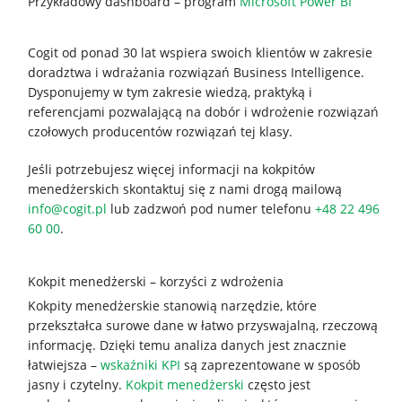
Przykładowy dashboard – program
Microsoft Power BI
Cogit od ponad 30 lat wspiera swoich klientów w zakresie
doradztwa i wdrażania rozwiązań Business Intelligence.
Dysponujemy w tym zakresie wiedzą, praktyką i
referencjami pozwalającą na dobór i wdrożenie rozwiązań
czołowych producentów rozwiązań tej klasy.
Jeśli potrzebujesz więcej informacji na kokpitów
menedżerskich skontaktuj się z nami drogą mailową
info@cogit.pl
lub zadzwoń pod numer telefonu
+48 22 496
60 00
.
Kokpit menedżerski – korzyści z wdrożenia
Kokpity menedżerskie stanowią narzędzie, które
przekształca surowe dane w łatwo przyswajalną, rzeczową
informację. Dzięki temu analiza danych jest znacznie
łatwiejsza –
wskaźniki KPI
są zaprezentowane w sposób
jasny i czytelny.
Kokpit menedżerski
często jest