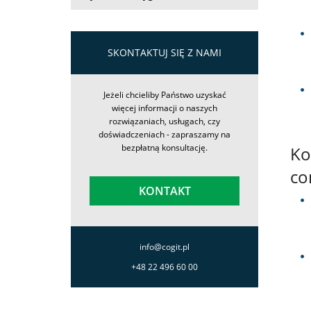
firmie
Kontakt
SKONTAKTUJ SIĘ Z NAMI
Jeżeli chcieliby Państwo uzyskać
więcej informacji o naszych
rozwiązaniach, usługach, czy
doświadczeniach - zapraszamy na
bezpłatną konsultację.
Ko
co
KONTAKT
info@cogit.pl
+48 22 496 60 00