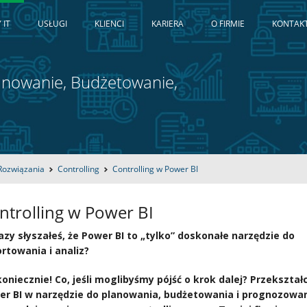
 IT
USŁUGI
KLIENCI
KARIERA
O FIRMIE
KONTAK
lanowanie, Budżetowanie,
Rozwiązania
Controlling
Controlling w Power BI
ntrolling w Power BI
razy słyszałeś, że Power BI to „tylko” doskonałe narzędzie do
rtowania i analiz?
oniecznie! Co, jeśli moglibyśmy pójść o krok dalej? Przekształc
er BI w narzędzie do planowania, budżetowania i prognozowan