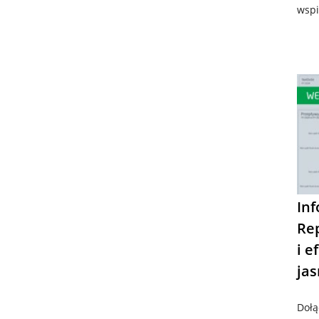
wspi
Inf
Re
i e
jas
Dołą