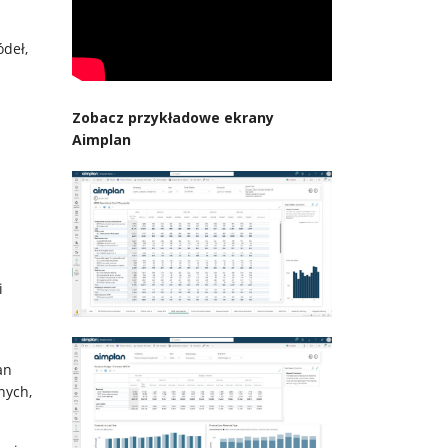
ódeł,
Zobacz przykładowe ekrany
Aimplan
i
an
nych,