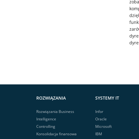
zoba
komp
dzi
funk
zaró
dyre
dyre
ROZWIĄZANIA
SYSTEMY IT
Rozwiązania Business
Infor
Intelligence
Oracle
Controlling
Microsoft
Konsolidacja finansowa
IBM