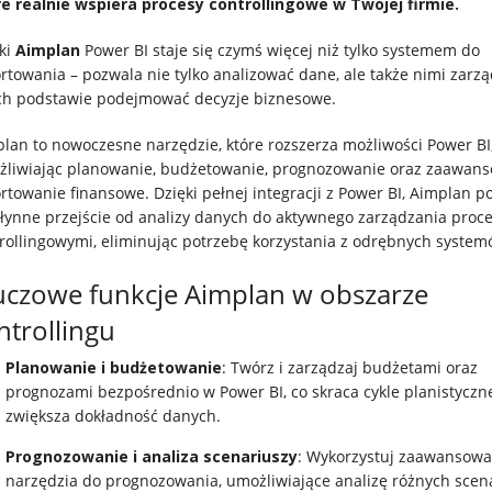
e realnie wspiera procesy controllingowe w Twojej firmie.
ki
Aimplan
Power BI staje się czymś więcej niż tylko systemem do
rtowania – pozwala nie tylko analizować dane, ale także nimi zarzą
ch podstawie podejmować decyzje biznesowe.
lan to nowoczesne narzędzie, które rozszerza możliwości Power BI
liwiając planowanie, budżetowanie, prognozowanie oraz zaawan
rtowanie finansowe. Dzięki pełnej integracji z Power BI, Aimplan p
łynne przejście od analizy danych do aktywnego zarządzania proc
rollingowymi, eliminując potrzebę korzystania z odrębnych system
uczowe funkcje Aimplan w obszarze
ntrollingu
Planowanie i budżetowanie
: Twórz i zarządzaj budżetami oraz
prognozami bezpośrednio w Power BI, co skraca cykle planistyczne
zwiększa dokładność danych.
Prognozowanie i analiza scenariuszy
: Wykorzystuj zaawansow
narzędzia do prognozowania, umożliwiające analizę różnych scena