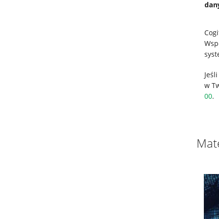
dan
Cogi
Wspó
syst
Jeśl
w Tw
00
.
Mate