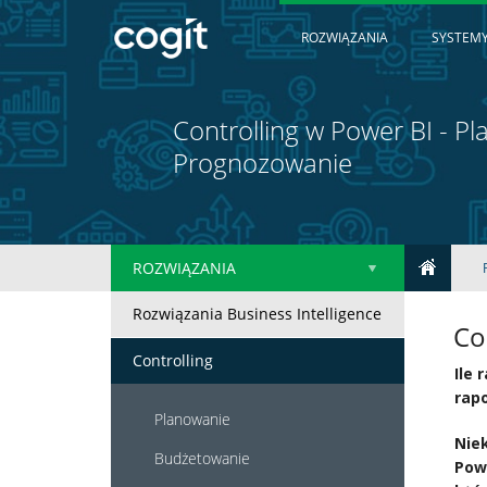
ROZWIĄZANIA
SYSTEMY
Controlling w Power BI - P
Prognozowanie
ROZWIĄZANIA
Rozwiązania Business Intelligence
Co
Controlling
Ile 
rapo
Planowanie
Niek
Budżetowanie
Pow