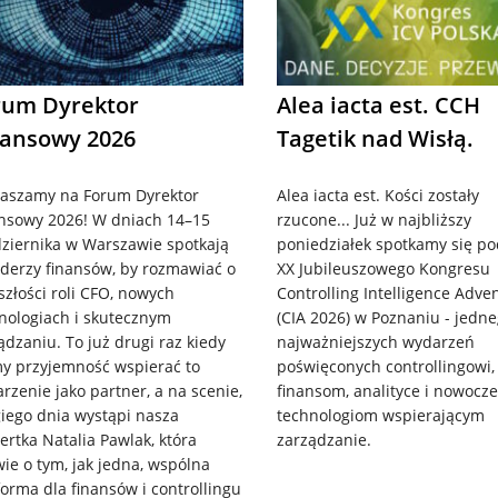
rum Dyrektor
Alea iacta est. CCH
nansowy 2026
Tagetik nad Wisłą.
aszamy na Forum Dyrektor
Alea iacta est. Kości zostały
nsowy 2026! W dniach 14–15
rzucone... Już w najbliższy
ziernika w Warszawie spotkają
poniedziałek spotkamy się p
liderzy finansów, by rozmawiać o
XX Jubileuszowego Kongresu
szłości roli CFO, nowych
Controlling Intelligence Adve
nologiach i skutecznym
(CIA 2026) w Poznaniu - jedne
ądzaniu. To już drugi raz kiedy
najważniejszych wydarzeń
 przyjemność wspierać to
poświęconych controllingowi,
rzenie jako partner, a na scenie,
finansom, analityce i nowoc
iego dnia wystąpi nasza
technologiom wspierającym
ertka Natalia Pawlak, która
zarządzanie.
ie o tym, jak jedna, wspólna
forma dla finansów i controllingu