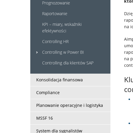
Home
któr
Prognozowanie
Dzię
Raportowanie
Rozwiązania
rapo
KPI – miary, wskaźniki
na i
efektywności
Systemy
Aimp
Controlling HR
IT
umoż
rapo
Controlling w Power BI
na p
Controlling dla klientów SAP
Usługi
cont
Kl
Konsolidacja finansowa
Klienci
co
Compliance
Kariera
Planowanie operacyjne i logistyka
O
MSSF 16
System dla sygnalistów