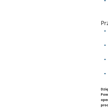
Pr
Dzię
Powe
oper
proc