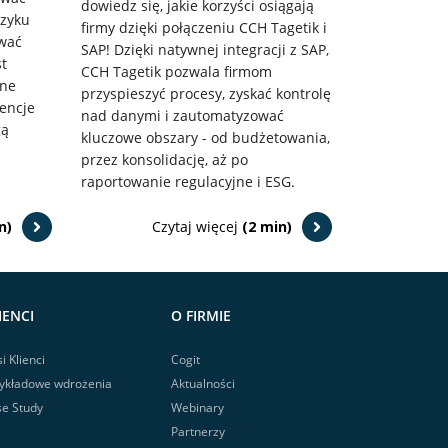
dowiedz się, jakie korzyści osiągają
ęzyku
firmy dzięki połączeniu CCH Tagetik i
ować
SAP! Dzięki natywnej integracji z SAP,
t
CCH Tagetik pozwala firmom
zne
przyspieszyć procesy, zyskać kontrolę
encje
nad danymi i zautomatyzować
gą
kluczowe obszary - od budżetowania,
przez konsolidację, aż po
raportowanie regulacyjne i ESG.
n)
Czytaj więcej
(2 min)
IENCI
O FIRMIE
i Klienci
Cogit
ykładowe wdrożenia
Aktualności
e Study
Webinary
Partnerzy