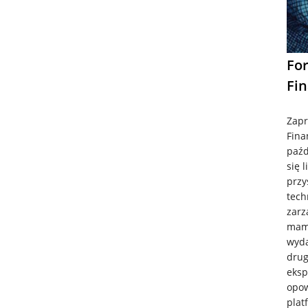
Fo
Fi
Zapr
Fina
paźd
się 
przy
tech
zarz
mamy
wyda
drug
eksp
opow
plat