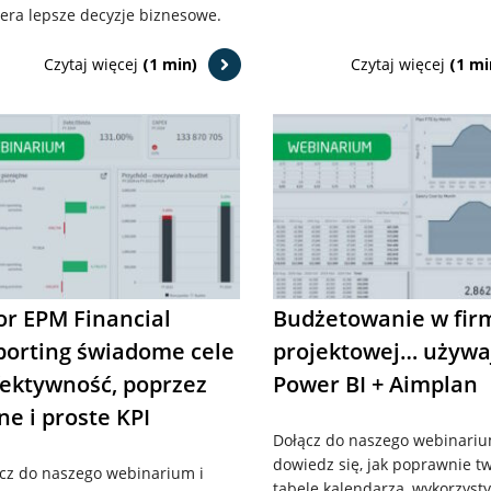
era lepsze decyzje biznesowe.
Czytaj więcej
(1 min)
Czytaj więcej
(1 mi
or EPM Financial
Budżetowanie w fir
porting świadome cele
projektowej… używa
fektywność, poprzez
Power BI + Aimplan
ne i proste KPI
Dołącz do naszego webinariu
dowiedz się, jak poprawnie t
cz do naszego webinarium i
tabelę kalendarza, wykorzyst