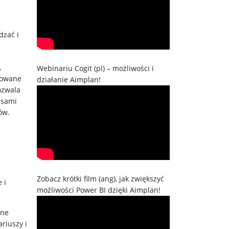
dzać i
,
Webinariu Cogit (pl) – możliwości i
sowane
działanie Aimplan!
ozwala
esami
ów.
Zobacz krótki film (ang), jak zwiększyć
 i
możliwości Power BI dzięki Aimplan!
ane
riuszy i