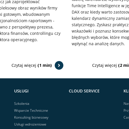
cz jak zaprojektować
funkcje Time Intelligence w j
leksowy obraz wyników firmy
DAX oraz kiedy warto zastos
ęki gotowym, wbudowanym
kalendarz dynamiczny zamias
cjonalnościom raportowym -
statycznego. Zyskasz praktyc
wno z perspektywy prezesa,
wskazówki i poznasz konsekw
ktora finansów, controllingu czy
błędnych wyborów, które mo
ktora operacyjnego.
wpłynąć na analizę danych.
Czytaj więcej
(1 min)
Czytaj więcej
(2 mi
USŁUGI
CLOUD SERVICE
KL
Szkolenia
Nas
Wsparcie Techniczne
Prz
Konsulting biznesowy
Cas
Usługi wdrożeniowe