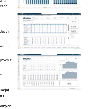
wnia
trzeb
daży i
owanie
jnych z
w
encjał
i i
telnych