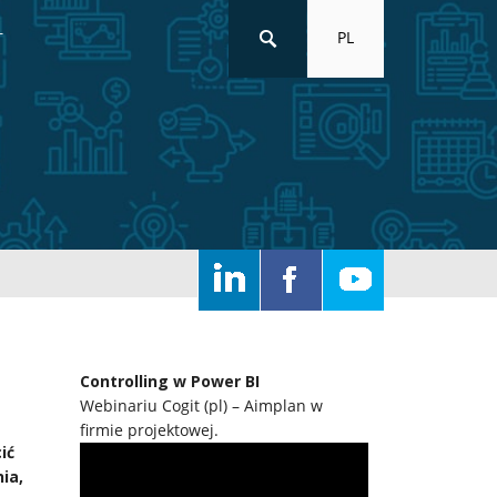
PL
T
Controlling w Power BI
Webinariu Cogit (pl) – Aimplan w
firmie projektowej.
ić
ia,