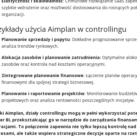
Elastyczność i skalowalność
: Chmurowe rozwiązanie SaaS zape
szybkie wdrożenie oraz możliwość dostosowania do rosnących po
organizacji.
zykłady użycia Aimplan w controllingu
Planowanie sprzedaży i popytu
: Dokładne prognozowanie sprze
analiza trendów rynkowych.
Alokacja zasobów i planowanie zatrudnienia:
Optymalne alok
zasobów oraz kontrola nad kosztami operacyjnymi.
Zintegrowane planowanie finansowe
: Łączenie planów operacy
finansowymi dla spójnej strategii biznesowej.
Planowanie i raportowanie projektów
: Monitorowanie budżetó
projektowych oraz analiza rentowności poszczególnych inicjatyw.
ki Aimplan, działy controllingu mogą w pełni wykorzystać pot
r BI, przekształcając go w narzędzie do zarządzania finansam
acjami. To połączenie zapewnia nie tylko lepszą kontrolę nad
esami, ale także wspiera strategiczne decyzje oparte na rze