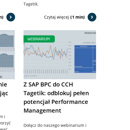
Tagetik.
n)
Czytaj więcej
(1 min)
mie
Z SAP BPC do CCH
jąc
Tagetik: odblokuj pełen
potencjał Performance
Management
m i
worzyć
Dołącz do naszego webinarium i
ywać