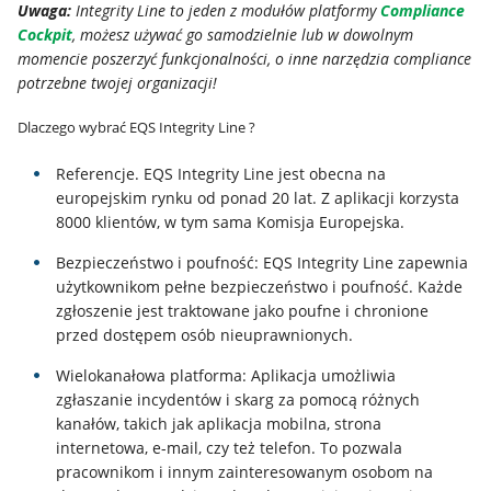
Uwaga:
Integrity Line to jeden z modułów platformy
Compliance
IT
Cockpit
, możesz używać go samodzielnie lub w dowolnym
momencie poszerzyć funkcjonalności, o inne narzędzia compliance
Usługi
potrzebne twojej organizacji!
Dlaczego wybrać EQS Integrity Line ?
Klienci
Referencje. EQS Integrity Line jest obecna na
europejskim rynku od ponad 20 lat. Z aplikacji korzysta
Kariera
8000 klientów, w tym sama Komisja Europejska.
Bezpieczeństwo i poufność: EQS Integrity Line zapewnia
O
użytkownikom pełne bezpieczeństwo i poufność. Każde
zgłoszenie jest traktowane jako poufne i chronione
firmie
przed dostępem osób nieuprawnionych.
Wielokanałowa platforma: Aplikacja umożliwia
Kontakt
zgłaszanie incydentów i skarg za pomocą różnych
kanałów, takich jak aplikacja mobilna, strona
internetowa, e-mail, czy też telefon. To pozwala
pracownikom i innym zainteresowanym osobom na