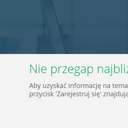
Home
Rozwiązania
Systemy
IT
Nie przegap najbl
Usługi
Aby uzyskać informację na tema
przycisk 'Zarejestruj się' znajdu
Klienci
Kariera