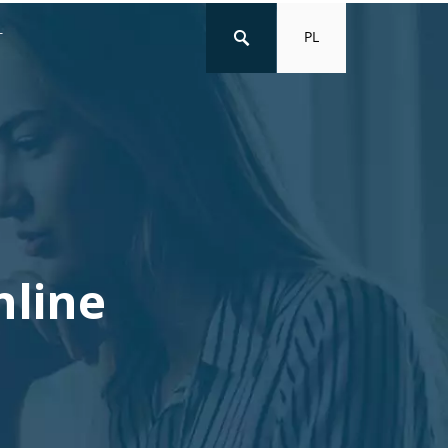
PL
T
nline