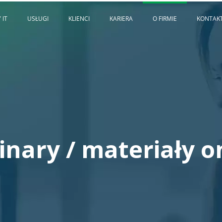
 IT
USŁUGI
KLIENCI
KARIERA
O FIRMIE
KONTAK
nary / materiały o