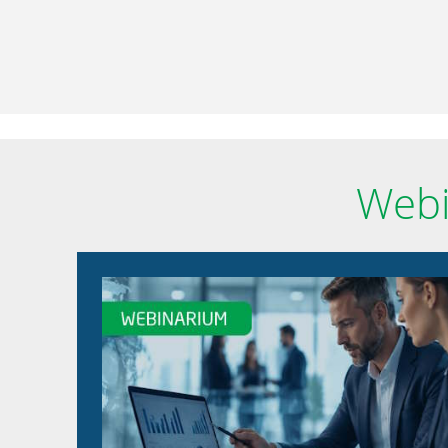
O
firmie
Kontakt
Webi