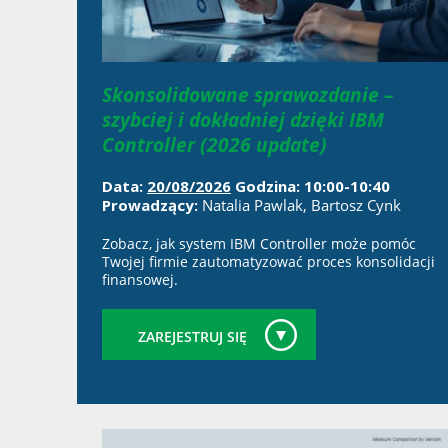
Skonsolidowane sprawozdanie –
szybciej i dokładniej dzięki IBM
Controller (2026 update)
Data:
20/08/2026
Godzina: 10:00-10:40
Prowadzący:
Natalia Pawlak, Bartosz Cynk
Zobacz, jak system IBM Controller może pomóc
Twojej firmie zautomatyzować proces konsolidacji
finansowej.
ZAREJESTRUJ SIĘ