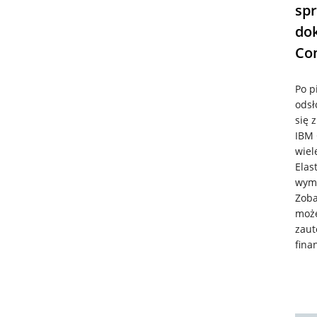
spr
dok
Con
Po p
odsł
się 
IBM 
wiel
Elas
wymo
Zoba
może
zaut
fina