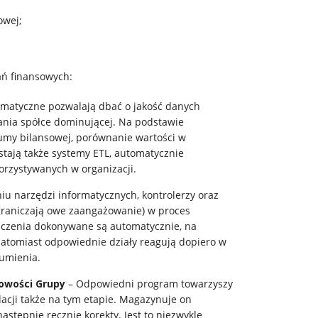
owej;
ń finansowych:
rmatyczne pozwalają dbać o jakość danych
ania spółce dominującej. Na podstawie
umy bilansowej, porównanie wartości w
stają także systemy ETL, automatycznie
orzystywanych w organizacji.
iu narzędzi informatycznych, kontrolerzy oraz
graniczają owe zaangażowanie) w proces
liczenia dokonywane są automatycznie, na
atomiast odpowiednie działy reagują dopiero w
zumienia.
owości Grupy
– Odpowiedni program towarzyszy
cji także na tym etapie. Magazynuje on
stępnie ręcznie korekty. Jest to niezwykle