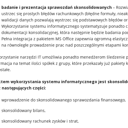
badanie i prezentacja sprawozdań skonsolidowanych
– Rozwią
ustrzec się prostych błędów rachunkowych (błędne formuły, nie
walidacji danych pozwalają wystrzec się podstawowych błędów o
Wykorzystanie systemu informatycznego systematyzuje ponadto c
dokumentacji konsolidacyjnej, która następnie będzie badania 
Pełna integracja z pakietem MS Office zapewnia ogromną elastycz
na równoległe prowadzenie prac nad poszczególnymi etapami kons
rzystanie narzędzi IT umożliwia ponadto menedżerom śledzenie p
rmacja na temat ilości spółek z grupy, które przekazały już pakiety 
stałe.
ktem wykorzystania systemu informatycznego jest skonsolid
z następujących części:
wprowadzenie do skonsolidowanego sprawozdania finansowego,
skonsolidowany bilans,
skonsolidowany rachunek zysków i strat,