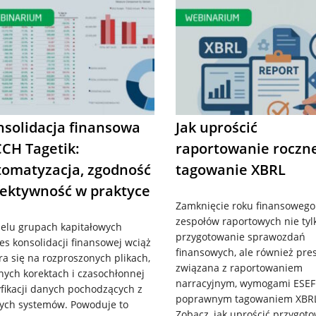
nsolidacja finansowa
Jak uprościć
CH Tagetik:
raportowanie roczne
tomatyzacja, zgodność
tagowanie XBRL
fektywność w praktyce
Zamknięcie roku finansowego 
zespołów raportowych nie tyl
elu grupach kapitałowych
przygotowanie sprawozdań
es konsolidacji finansowej wciąż
finansowych, ale również pre
ra się na rozproszonych plikach,
związana z raportowaniem
nych korektach i czasochłonnej
narracyjnym, wymogami ESEF
fikacji danych pochodzących z
poprawnym tagowaniem XBR
ych systemów. Powoduje to
Zobacz, jak uprościć przygot