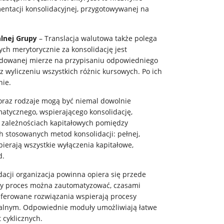
entacji konsolidacyjnej, przygotowywanej na
lnej Grupy
– Translacja walutowa także polega
ch merytorycznie za konsolidację jest
ydowanej mierze na przypisaniu odpowiedniego
 wyliczeniu wszystkich różnic kursowych. Po ich
nie.
ć oraz rodzaje mogą być niemal dowolnie
atycznego, wspierającego konsolidację,
a zależnościach kapitałowych pomiędzy
 stosowanych metod konsolidacji: pełnej,
erają wszystkie wyłączenia kapitałowe,
d.
dacji organizacja powinna opiera się przede
żdy proces można zautomatyzować, czasami
Oferowane rozwiązania wspierają procesy
owalnym. Odpowiednie moduły umożliwiają łatwe
 cyklicznych.