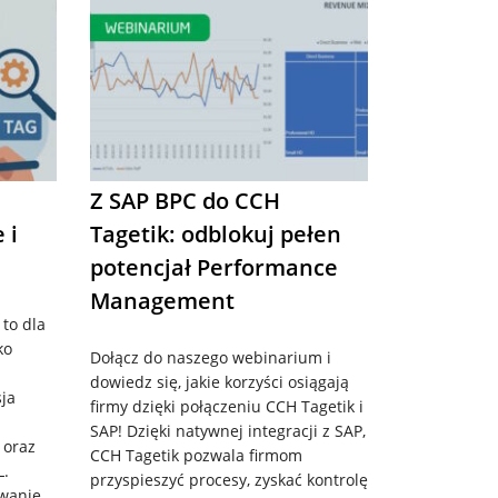
Z SAP BPC do CCH
 i
Tagetik: odblokuj pełen
potencjał Performance
Management
to dla
ko
Dołącz do naszego webinarium i
dowiedz się, jakie korzyści osiągają
sja
firmy dzięki połączeniu CCH Tagetik i
SAP! Dzięki natywnej integracji z SAP,
 oraz
CCH Tagetik pozwala firmom
L.
przyspieszyć procesy, zyskać kontrolę
owanie