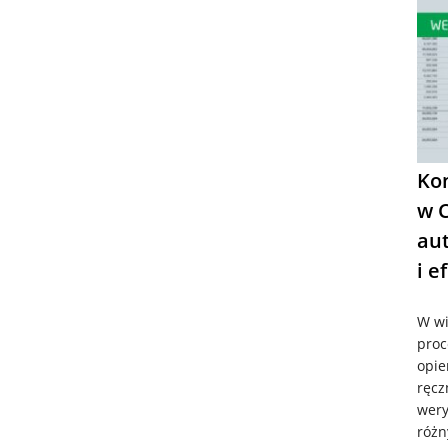
Ko
w C
au
i e
W wi
proc
opie
ręcz
wery
różn