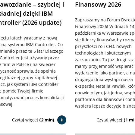
awozdanie – szybciej i
Finansowy 2026
ładniej dzięki IBM
Zapraszamy na Forum Dyrekt
troller (2026 update)
Finansowy 2026! W dniach 14
października w Warszawie sp
ięciu latach wracamy z nową
się liderzy finansów, by rozm
oną systemu IBM Controller. Co
przyszłości roli CFO, nowych
zmieniło przez te 5 lat? Dlaczego
technologiach i skutecznym
Controller jest używany przez
zarządzaniu. To już drugi raz
e firm w Polsce i na świecie?
mamy przyjemność wspierać 
tyczność sprawia, że spełnia
wydarzenie jako partner, a na
gi każdej grupy kapitałowej.
drugiego dnia wystąpi nasza
cz, jak system IBM Controller
ekspertka Natalia Pawlak, któ
 pomóc Twojej firmie
opowie o tym, jak jedna, wsp
omatyzować proces konsolidacji
platforma dla finansów i cont
nsowej.
wspiera lepsze decyzje bizne
Czytaj więcej
(2 min)
Czytaj więcej
(1 mi