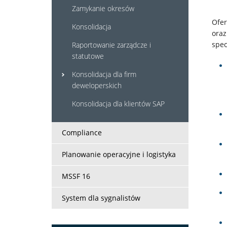
Zamykanie okresów
Home
Ofer
Konsolidacja
oraz
spec
Raportowanie zarządcze i
Rozwiązania
statutowe
Konsolidacja dla firm
Systemy
deweloperskich
IT
Konsolidacja dla klientów SAP
Usługi
Compliance
Planowanie operacyjne i logistyka
Klienci
MSSF 16
Kariera
System dla sygnalistów