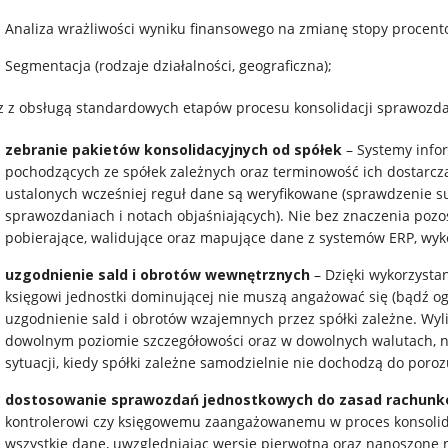
Analiza wrażliwości wyniku finansowego na zmianę stopy procent
Segmentacja (rodzaje działalności, geograficzna);
 z obsługą standardowych etapów procesu konsolidacji sprawozda
zebranie pakietów konsolidacyjnych od spółek
– Systemy info
pochodzących ze spółek zależnych oraz terminowość ich dostarcz
ustalonych wcześniej reguł dane są weryfikowane (sprawdzenie s
sprawozdaniach i notach objaśniających). Nie bez znaczenia pozo
pobierające, walidujące oraz mapujące dane z systemów ERP, wyk
uzgodnienie sald i obrotów wewnętrznych
– Dzięki wykorzystan
księgowi jednostki dominującej nie muszą angażować się (bądź o
uzgodnienie sald i obrotów wzajemnych przez spółki zależne. Wy
dowolnym poziomie szczegółowości oraz w dowolnych walutach, n
sytuacji, kiedy spółki zależne samodzielnie nie dochodzą do poro
dostosowanie sprawozdań jednostkowych do zasad rachunk
kontrolerowi czy księgowemu zaangażowanemu w proces konsolida
wszystkie dane, uwzględniając wersję pierwotną oraz nanoszone na