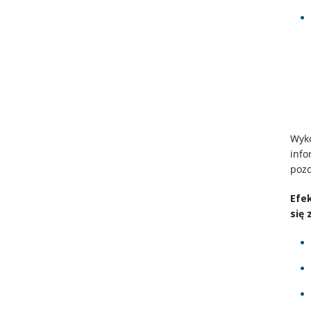
Wyko
info
pozo
Efe
się 