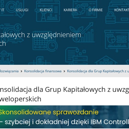
 IT
USŁUGI
KLIENCI
KARIERA
O FIRMIE
KONTAK
itałowych z uwzględnieniem
ch
Rozwiązania
Konsolidacja finansowa
Konsolidacja dla Grup Kapitałowych z 
nsolidacja dla Grup Kapitałowych z uwzg
weloperskich