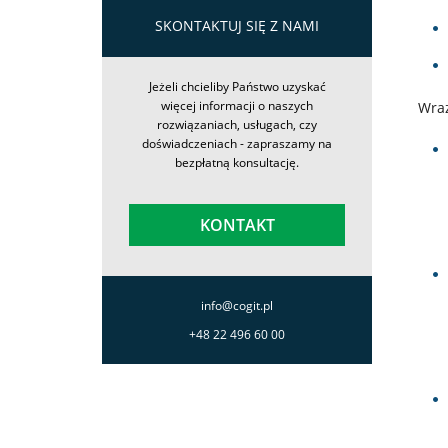
O
SKONTAKTUJ SIĘ Z NAMI
firmie
Jeżeli chcieliby Państwo uzyskać
Kontakt
więcej informacji o naszych
Wraz
rozwiązaniach, usługach, czy
doświadczeniach - zapraszamy na
bezpłatną konsultację.
KONTAKT
info@cogit.pl
+48 22 496 60 00