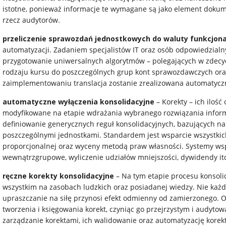
istotne, ponieważ informacje te wymagane są jako element dokum
rzecz audytorów.
przeliczenie sprawozdań jednostkowych do waluty funkcjona
automatyzacji. Zadaniem specjalistów IT oraz osób odpowiedzialny
przygotowanie uniwersalnych algorytmów – polegających w zdec
rodzaju kursu do poszczególnych grup kont sprawozdawczych oraz
zaimplementowaniu translacja zostanie zrealizowana automatycz
automatyczne wyłączenia konsolidacyjne
– Korekty – ich iloś
modyfikowane na etapie wdrażania wybranego rozwiązania inform
definiowanie generycznych reguł konsolidacyjnych, bazujących n
poszczególnymi jednostkami. Standardem jest wsparcie wszystkich
proporcjonalnej oraz wyceny metodą praw własności. Systemy wspi
wewnątrzgrupowe, wyliczenie udziałów mniejszości, dywidendy it
ręczne korekty konsolidacyjne
– Na tym etapie procesu konsoli
wszystkim na zasobach ludzkich oraz posiadanej wiedzy. Nie ka
upraszczanie na siłę przynosi efekt odmienny od zamierzonego. 
tworzenia i księgowania korekt, czyniąc go przejrzystym i audyt
zarządzanie korektami, ich walidowanie oraz automatyzację korekt