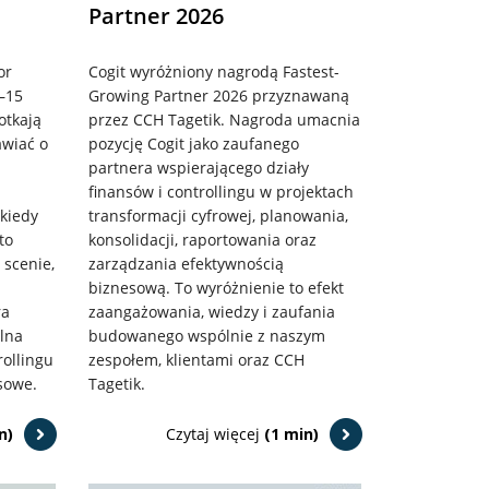
Partner 2026
or
Cogit wyróżniony nagrodą Fastest-
–15
Growing Partner 2026 przyznawaną
otkają
przez CCH Tagetik. Nagroda umacnia
awiać o
pozycję Cogit jako zaufanego
partnera wspierającego działy
finansów i controllingu w projektach
 kiedy
transformacji cyfrowej, planowania,
to
konsolidacji, raportowania oraz
 scenie,
zarządzania efektywnością
biznesową. To wyróżnienie to efekt
ra
zaangażowania, wiedzy i zaufania
ólna
budowanego wspólnie z naszym
rollingu
zespołem, klientami oraz CCH
sowe.
Tagetik.
n)
Czytaj więcej
(1 min)