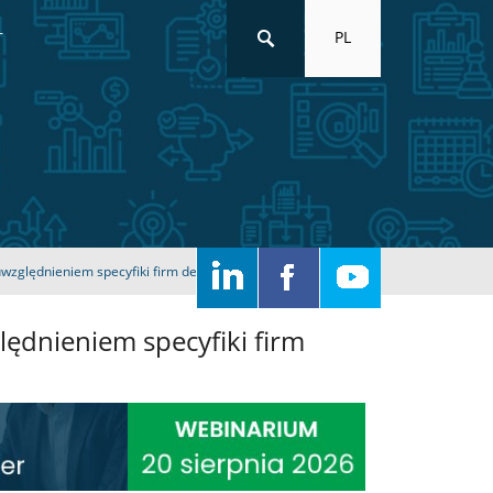
PL
T
uwzględnieniem specyfiki firm deweloperskich
lędnieniem specyfiki firm