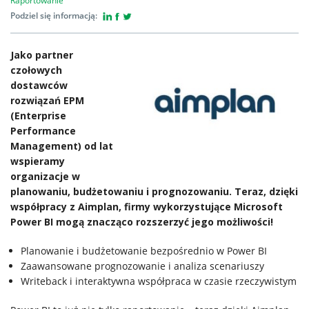
Raportowanie
Podziel się informacją:
Klienci
Jako partner
Kariera
czołowych
dostawców
rozwiązań EPM
O
(Enterprise
Performance
firmie
Management) od lat
wspieramy
Kontakt
organizacje w
planowaniu, budżetowaniu i prognozowaniu. Teraz, dzięki
współpracy z Aimplan, firmy wykorzystujące Microsoft
Power BI mogą znacząco rozszerzyć jego możliwości!
Planowanie i budżetowanie bezpośrednio w Power BI
Zaawansowane prognozowanie i analiza scenariuszy
Writeback i interaktywna współpraca w czasie rzeczywistym