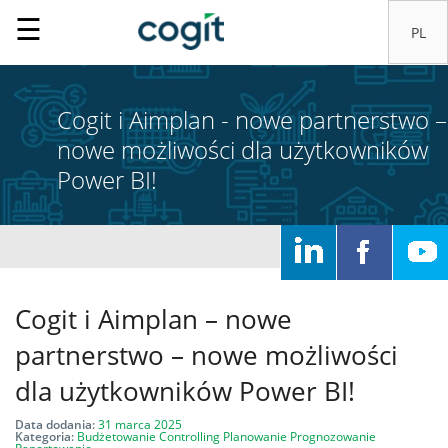
☰
Cogit i Aimplan - nowe partnerstwo –
nowe możliwości dla użytkowników
Power BI!
Home
Rozwiązania
Cogit i Aimplan – nowe
Systemy
partnerstwo – nowe możliwości
IT
dla użytkowników Power BI!
Usługi
Data dodania:
31 marca 2025
Kategoria:
Budżetowanie
Controlling
Planowanie
Prognozowanie