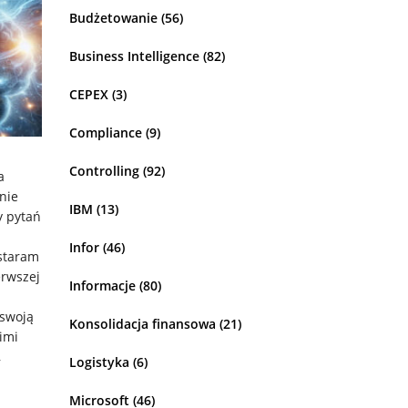
Budżetowanie
(56)
Business Intelligence
(82)
CEPEX
(3)
Compliance
(9)
Controlling
(92)
a
nie
IBM
(13)
y pytań
Infor
(46)
ostaram
erwszej
Informacje
(80)
 swoją
Konsolidacja finansowa
(21)
imi
,
Logistyka
(6)
Microsoft
(46)