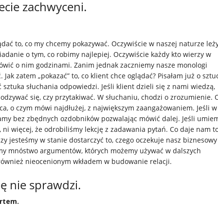
cie zachwyceni.
dać to, co my chcemy pokazywać. Oczywiście w naszej naturze leż
adanie o tym, co robimy najlepiej. Oczywiście każdy kto wierzy w
mówić o nim godzinami. Zanim jednak zaczniemy nasze monologi
 Jak zatem „pokazać” to, co klient chce oglądać? Pisałam już o sztu
ztuka słuchania odpowiedzi. Jeśli klient dzieli się z nami wiedzą,
e odzywać się, czy przytakiwać. W słuchaniu, chodzi o zrozumienie. 
a, o czym mówi najdłużej, z największym zaangażowaniem. Jeśli w 
amy bez zbędnych ozdobników pozwalając mówić dalej. Jeśli umie
, ni więcej, że odrobiliśmy lekcję z zadawania pytań. Co daje nam to
zy jesteśmy w stanie dostarczyć to, czego oczekuje nasz biznesowy
 mamy mnóstwo argumentów, których możemy używać w dalszych
ównież nieocenionym wkładem w budowanie relacji.
ę nie sprawdzi.
ertem.