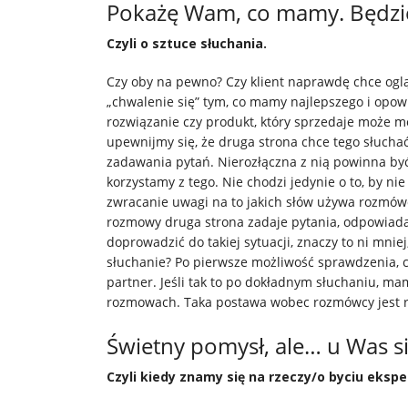
Pokażę Wam, co mamy. Będzie
Czyli o sztuce słuchania.
Czy oby na pewno? Czy klient naprawdę chce oglą
„chwalenie się” tym, co mamy najlepszego i opowi
rozwiązanie czy produkt, który sprzedaje może 
upewnijmy się, że druga strona chce tego słuchać.
zadawania pytań. Nierozłączna z nią powinna być s
korzystamy z tego. Nie chodzi jedynie o to, by ni
zwracanie uwagi na to jakich słów używa rozmówc
rozmowy druga strona zadaje pytania, odpowiad
doprowadzić do takiej sytuacji, znaczy to ni mniej
słuchanie? Po pierwsze możliwość sprawdzenia, c
partner. Jeśli tak to po dokładnym słuchaniu,
rozmowach. Taka postawa wobec rozmówcy jest r
Świetny pomysł, ale… u Was si
Czyli kiedy znamy się na rzeczy/o byciu eksp