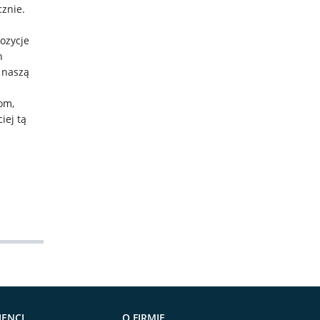
cznie.
ozycje
h
 naszą
om,
iej tą
IENCI
O FIRMIE