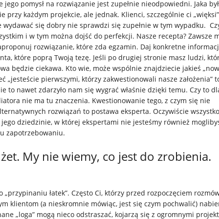
że jego pomysł na rozwiązanie jest zupełnie nieodpowiedni. Jaka był
 przy każdym projekcie, ale jednak. Klienci, szczególnie ci „więksi”
oże wydawać się dobry nie sprawdzi się zupełnie w tym wypadku. Cz
szystkim i w tym można dojść do perfekcji. Nasze recepta? Zawsze m
aproponuj rozwiązanie, które zda egzamin. Daj konkretne informacj
, które poprą Twoją tezę. Jeśli po drugiej stronie masz ludzi, któ
a będzie ciekawa. Kto wie, może wspólnie znajdziecie jakieś „now
eć „jesteście pierwszymi, którzy zakwestionowali nasze założenia” t
e to nawet zdarzyło nam się wygrać właśnie dzięki temu. Czy to dl
iatora nie ma tu znaczenia. Kwestionowanie tego, z czym się nie
ternatywnych rozwiązań to postawa eksperta. Oczywiście wszystko
jego dziedzinie, w której ekspertami nie jesteśmy również moglib
mu zapotrzebowaniu.
et. My nie wiemy, co jest do zrobienia.
 o „przypinaniu łatek”. Często Ci, którzy przed rozpoczęciem rozmów
zym klientom (a nieskromnie mówiąc, jest się czym pochwalić) nabie
ane „loga” mogą nieco odstraszać, kojarzą się z ogromnymi projekt