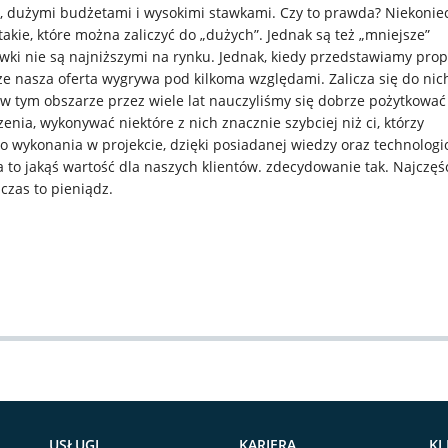
nci, dużymi budżetami i wysokimi stawkami. Czy to prawda? Niekonie
akie, które można zaliczyć do „dużych”. Jednak są też „mniejsze”
awki nie są najniższymi na rynku. Jednak, kiedy przedstawiamy prop
że nasza oferta wygrywa pod kilkoma względami. Zalicza się do nic
 w tym obszarze przez wiele lat nauczyliśmy się dobrze pożytkować
enia, wykonywać niektóre z nich znacznie szybciej niż ci, którzy
o wykonania w projekcie, dzięki posiadanej wiedzy oraz technologi
 jakąś wartość dla naszych klientów. zdecydowanie tak. Najczęśc
czas to pieniądz.
USŁUGI
KARIERA
KL