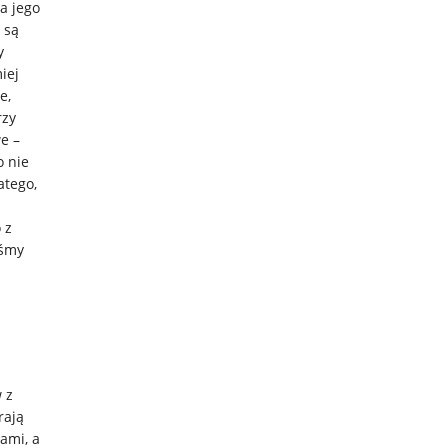
a jego
 są
y
iej
e,
rzy
e –
o nie
atego,
 z
yśmy
 z
rają
ami, a