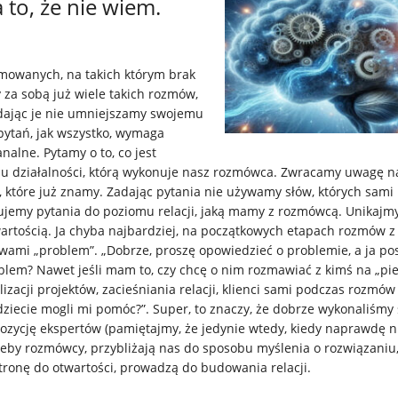
 to, że nie wiem.
mowanych, na takich którym brak
 za sobą już wiele takich rozmów,
adając je nie umniejszamy swojemu
pytań, jak wszystko, wymaga
nalne. Pytamy o to, co jest
aju działalności, którą wykonuje nasz rozmówca. Zwracamy uwagę n
h, które już znamy. Zadając pytania nie używamy słów, których sami 
ujemy pytania do poziomu relacji, jaką mamy z rozmówcą. Unikajm
artością. Ja chyba najbardziej, na początkowych etapach rozmów z
owami „problem”. „Dobrze, proszę opowiedzieć o problemie, a ja p
lem? Nawet jeśli mam to, czy chcę o nim rozmawiać z kimś na „pi
izacji projektów, zacieśniania relacji, klienci sami podczas rozmów
iecie mogli mi pomóc?”. Super, to znaczy, że dobrze wykonaliśmy
ozycję ekspertów (pamiętajmy, że jedynie wtedy, kiedy naprawdę n
zeby rozmówcy, przybliżają nas do sposobu myślenia o rozwiązaniu
stronę do otwartości, prowadzą do budowania relacji.