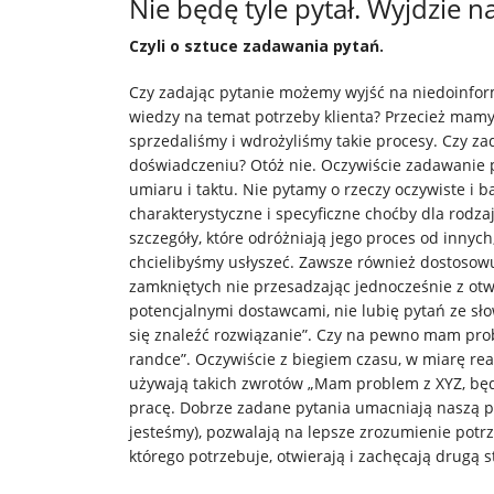
Nie będę tyle pytał. Wyjdzie na
IT
Czyli o sztuce zadawania pytań.
Czy zadając pytanie możemy wyjść na niedoinfor
Usługi
wiedzy na temat potrzeby klienta? Przecież mamy
sprzedaliśmy i wdrożyliśmy takie procesy. Czy z
Klienci
doświadczeniu? Otóż nie. Oczywiście zadawanie 
umiaru i taktu. Nie pytamy o rzeczy oczywiste i ba
charakterystyczne i specyficzne choćby dla rodz
Kariera
szczegóły, które odróżniają jego proces od innyc
chcielibyśmy usłyszeć. Zawsze również dostosow
zamkniętych nie przesadzając jednocześnie z otw
O
potencjalnymi dostawcami, nie lubię pytań ze sł
się znaleźć rozwiązanie”. Czy na pewno mam prob
firmie
randce”. Oczywiście z biegiem czasu, w miarę real
używają takich zwrotów „Mam problem z XYZ, będz
pracę. Dobrze zadane pytania umacniają naszą p
Kontakt
jesteśmy), pozwalają na lepsze zrozumienie potr
którego potrzebuje, otwierają i zachęcają drugą 