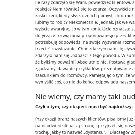
Ile razy zdarzyło się Wam, powiedzieć klientowi, 
reakcja? Nam również się to zdarza. Oczywiście nie
zaskoczeni, kiedy słyszą, że ich pomysł, choć m
lubimy to robić? Niekoniecznie. Jednak, jak we w
wyjście awaryjne, co w tym kontekście oznacza: z
dotyczące rozwiązania proponowanego przez klienta
potrzebują odpowiedzi na swoje wyzwania rozmow
trzecie” rozwiązanie. Choć zdarzyło nam się słysz
zdarzyło nam się „odpaść” z tego powodu. W sumi
że byliśmy odważni? Absolutnie nie. Postawa glad
zgadzamy, dawanie przykładów, prezentowanie al
szacunkiem do rozmówcy. Pamiętając o tym, że w 
wymyślić coś, co nie do końca odpowiada nasze
Nie wiemy, czy mamy taki budż
Czyli o tym, czy ekspert musi być najdroższy.
Przy okazji branż naszych klientów, pisaliśmy już
nami odwiedzili naszą stronę i przyjrzeli się nas
trochę, jakby to nazwać „dystansu”… Dlaczego? Zn