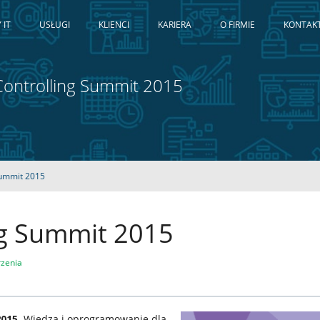
 IT
USŁUGI
KLIENCI
KARIERA
O FIRMIE
KONTAK
 Controlling Summit 2015
 Summit 2015
ng Summit 2015
zenia
2015
. Wiedza i oprogramowanie dla