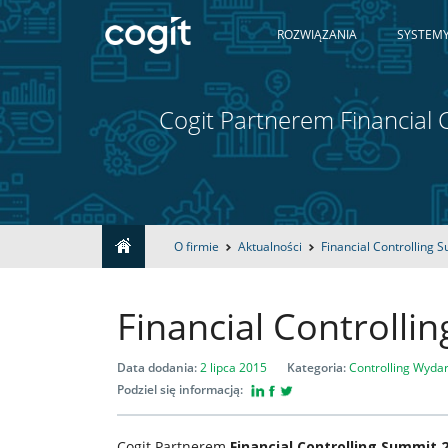
ROZWIĄZANIA
SYSTEMY
Cogit Partnerem Financial
Home
O firmie
Aktualności
Financial Controlling
Rozwiązania
Financial Controlli
Systemy
Data dodania:
2 lipca 2015
Kategoria:
Controlling
Wydar
IT
Podziel się informacją:
Cogit Partnerem
Financial Controlling Summit 