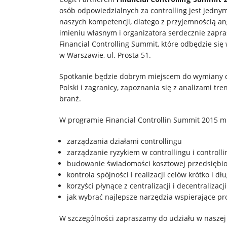
Usługi
osób odpowiedzialnych za controlling jest jedny
naszych kompetencji, dlatego z przyjemnością a
Klienci
imieniu własnym i organizatora serdecznie zapras
Financial Controlling Summit, które odbędzie się
w Warszawie, ul. Prosta 51.
Kariera
Spotkanie będzie dobrym miejscem do wymiany 
Polski i zagranicy, zapoznania się z analizami tr
O
branż.
firmie
W programie Financial Controllin Summit 2015 m.
Kontakt
zarządzania działami controllingu
zarządzanie ryzykiem w controllingu i controlli
budowanie świadomości kosztowej przedsiębi
kontrola spójności i realizacji celów krótko i 
korzyści płynące z centralizacji i decentralizacj
jak wybrać najlepsze narzędzia wspierające pr
W szczególności zapraszamy do udziału w naszej 