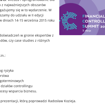
m z najważniejszych obszarów
ngażujemy się w to wydarzenie. W
zamy do udziału w II edycji
 w dniach 14-15 września 2015 roku
doświadczeń w gronie ekspertów z
endów, czy case studies z różnych
in.:
ng ryzyka
orstwa
długoterminowych
i działów controllingu
ocesy wsparcia biznesu.
prezentacji, którą poprowadzi Radosław Kozieja.