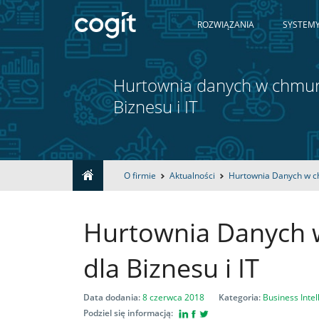
ROZWIĄZANIA
SYSTEMY
Hurtownia danych w chmurz
Biznesu i IT
O firmie
Aktualności
Hurtownia Danych w ch
Home
Hurtownia Danych 
Rozwiązania
dla Biznesu i IT
Systemy
Data dodania:
8 czerwca 2018
Kategoria:
Business Intel
IT
Podziel się informacją: