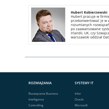
Hubert Kobierzewski
Hubert pracuje w firmie
przekonwertować je w w
rozumianych rozwiązań B
po zaawansowane system
Irlandii, UK, czy Szwaj
warszawski oddział Da
ROZWIĄZANIA
SYSTEMY IT
Rozwiązania Business
Infor
Intelligence
Oracle
Controlling
Microsoft