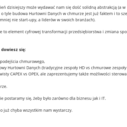
ień dzisiejszy może wydawać nam się dość solidną abstrakcją (a w
 o tyle budowa Hurtowni Danych w chmurze jest już faktem i to sz
mniej nie start-upy, a liderów w swoich branżach).
to element cyfrowej transformacji przedsiębiorstwa i zmiana sp
dowiesz się:
d podejścia chmurowego,
dowy Hurtowni Danych (tradycyjne zespoły HD vs chmurowe zespoły
czywisty CAPEX vs OPEX, ale zaprezentujemy także możliwości sterow
rze.
 postaramy się, żeby było zarówno dla biznesu jak i IT.
o już chyba wszystkim nam wystarczy.