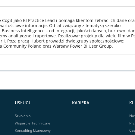
 Cogit jako BI Practice Lead i pomaga klientom zebrać ich dane ora
artościowe informacje. Od lat związany z tematyką szeroko
usiness Intelligence – od integracji, jakości danych, hurtowni da
y analityczne i raportowe. Realizował projekty dla wielu film w Po
carii. Poza pracą Hubert prowadzi dwie grupy społecznościowe:
ta Community Poland oraz Warsaw Power BI User Group.
USŁUGI
KARIERA
KL
Szkolenia
Nas
Wsparcie Techniczne
Prz
Konsulting biznesowy
Cas