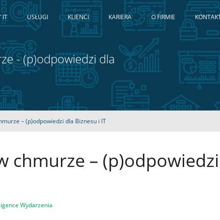
 IT
USŁUGI
KLIENCI
KARIERA
O FIRMIE
KONTAK
e - (p)odpowiedzi dla
murze – (p)odpowiedzi dla Biznesu i IT
w chmurze – (p)odpowiedzi
ligence
Wydarzenia