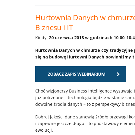
Usługi
Hurtownia Danych w chmurze 
Biznesu i IT
Klienci
Kiedy:
20 czerwca 2018 w godzinach 10:00-10:4
Kariera
Hurtownia Danych w chmurze czy tradycyjne 
się na budowę Hurtowni Danych powinniśmy 
O
firmie
Choć wizjonerzy Business Intelligence wysuwają 
Kontakt
już potrzebne – technologia będzie w stanie sa
dowolne źródła danych – to z perspektywy biznes
Dobrej jakości dane stanowią źródło przewagi kon
i zapewne jeszcze długo – to podstawowy eleme
ewolucji.