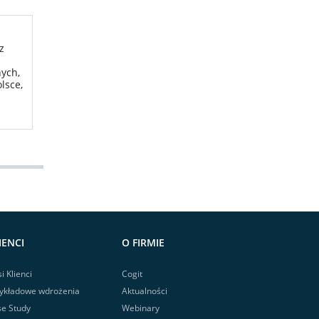
z
nych,
lsce,
IENCI
O FIRMIE
i Klienci
Cogit
ykładowe wdrożenia
Aktualności
e Study
Webinary