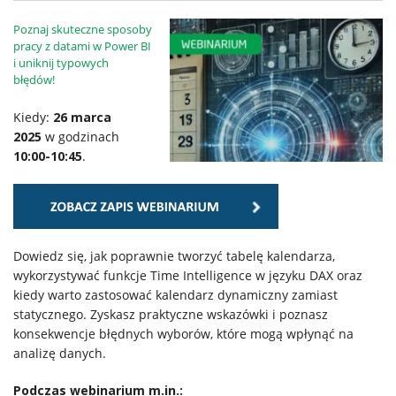
Poznaj skuteczne sposoby
Klienci
pracy z datami w Power BI
i uniknij typowych
błędów!
Kariera
Kiedy:
26 marca
2025
w godzinach
O
10:00-10:45
.
firmie
Kontakt
Dowiedz się, jak poprawnie tworzyć tabelę kalendarza,
wykorzystywać funkcje Time Intelligence w języku DAX oraz
kiedy warto zastosować kalendarz dynamiczny zamiast
statycznego. Zyskasz praktyczne wskazówki i poznasz
konsekwencje błędnych wyborów, które mogą wpłynąć na
analizę danych.
Podczas webinarium m.in.: