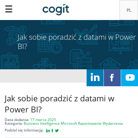
☰
Jak sobie poradzić z datami w Power
BI?
Home
Rozwiązania
Jak sobie poradzić z datami w
Systemy
Power BI?
IT
Data dodania:
17 marca 2025
Kategoria:
Business Intelligence
Microsoft
Raportowanie
Wydarzenia
Podziel się informacją:
Usługi