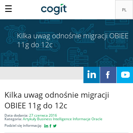
☰
Kilka uwag odnośnie migracji OBIEE
11g do 12c
Kilka uwag odnośnie migracji
Home
OBIEE 11g do 12c
Rozwiązania
Data dodania:
27 czerwca 2016
Kategoria:
Artykuły
Business Intelligence
Informacje
Oracle
Podziel się informacją:
Systemy