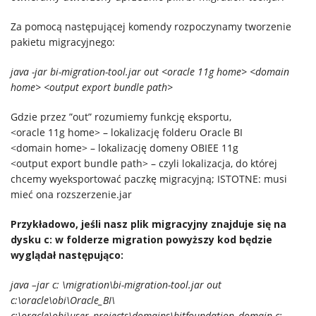
Za pomocą następującej komendy rozpoczynamy tworzenie
pakietu migracyjnego:
java -jar bi-migration-tool.jar out <oracle 11g home> <domain
home> <output export bundle path>
Gdzie przez ”out” rozumiemy funkcję eksportu,
<oracle 11g home> – lokalizację folderu Oracle BI
<domain home> – lokalizację domeny OBIEE 11g
<output export bundle path> – czyli lokalizacja, do której
chcemy wyeksportować paczkę migracyjną; ISTOTNE: musi
mieć ona rozszerzenie.jar
Przykładowo, jeśli nasz plik migracyjny znajduje się na
dysku c: w folderze migration powyższy kod będzie
wyglądał następująco:
java –jar c:
\migration\bi-migration-tool.jar out
c:\oracle\obi\Oracle_BI\
c:\oracle\obi\user_projects\domains\bitfoundation_domain c: