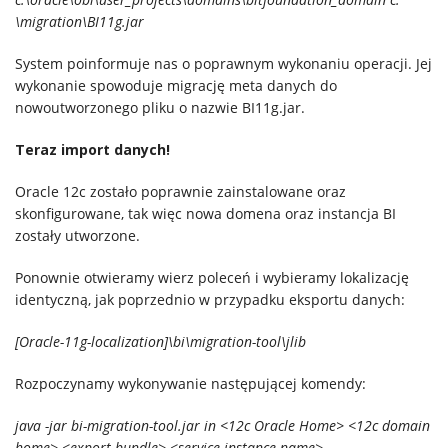
\migration\BI11g.jar
System poinformuje nas o poprawnym wykonaniu operacji. Jej
wykonanie spowoduje migrację meta danych do
nowoutworzonego pliku o nazwie BI11g.jar.
Teraz import danych!
Oracle 12c zostało poprawnie zainstalowane oraz
skonfigurowane, tak więc nowa domena oraz instancja BI
zostały utworzone.
Ponownie otwieramy wierz poleceń i wybieramy lokalizację
identyczną, jak poprzednio w przypadku eksportu danych:
[Oracle-11g-localization]\bi\migration-tool\jlib
Rozpoczynamy wykonywanie następującej komendy:
java -jar bi-migration-tool.jar in <12c Oracle Home> <12c domain
home> <export bundle> <service instance name>