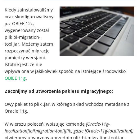
IT
Kiedy zainstalowaliśmy
oraz skonfigurowaliśmy
już OBIEE 12c,
Usługi
wygenerowany został
plik bi-migration-
tool.jar. Możemy zatem
Klienci
rozpoczynać migrację
pomiędzy wersjami.
Istotne jest, że nie
Kariera
wpływa ona w jakikolwiek sposób na istniejące środowisko
OBIEE 11g
.
O
Zacznijmy od utworzenia pakietu migracyjnego:
firmie
Owy pakiet to plik .jar, w którego skład wchodzą metadane z
Oracle 11g.
Kontakt
W wierszu poleceń, wpisując komendę
[Oracle-11g-
localization]\bi\migration-tool\jlib, gdzie [Oracle-11g-localization]
,
otwieramy utworzony uprzednio plik bi-migration-tool.jar.