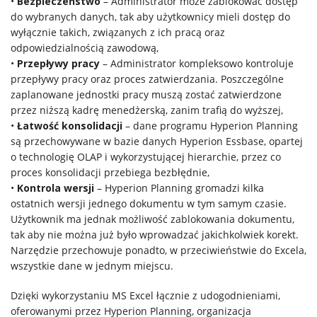
•
Bezpieczeństwo
– Administrator może zablokować dostęp
do wybranych danych, tak aby użytkownicy mieli dostęp do
wyłącznie takich, związanych z ich pracą oraz
odpowiedzialnością zawodową,
•
Przepływy pracy
– Administrator kompleksowo kontroluje
przepływy pracy oraz proces zatwierdzania. Poszczególne
zaplanowane jednostki pracy muszą zostać zatwierdzone
przez niższą kadrę menedżerską, zanim trafią do wyższej,
•
Łatwość konsolidacji
– dane programu Hyperion Planning
są przechowywane w bazie danych Hyperion Essbase, opartej
o technologię OLAP i wykorzystującej hierarchie, przez co
proces konsolidacji przebiega bezbłędnie,
•
Kontrola wersji
– Hyperion Planning gromadzi kilka
ostatnich wersji jednego dokumentu w tym samym czasie.
Użytkownik ma jednak możliwość zablokowania dokumentu,
tak aby nie można już było wprowadzać jakichkolwiek korekt.
Narzędzie przechowuje ponadto, w przeciwieństwie do Excela,
wszystkie dane w jednym miejscu.
Dzięki wykorzystaniu MS Excel łącznie z udogodnieniami,
oferowanymi przez Hyperion Planning, organizacja