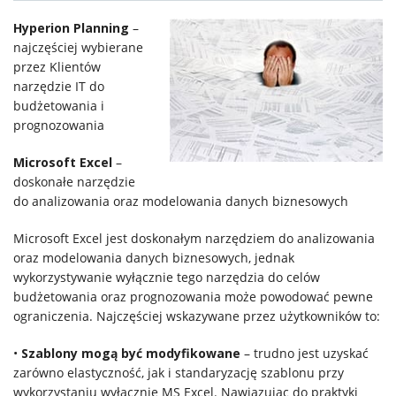
Systemy
Hyperion Planning
–
najczęściej wybierane
IT
przez Klientów
narzędzie IT do
budżetowania i
Usługi
prognozowania
Klienci
Microsoft Excel
–
doskonałe narzędzie
do analizowania oraz modelowania danych biznesowych
Kariera
Microsoft Excel jest doskonałym narzędziem do analizowania
oraz modelowania danych biznesowych, jednak
O
wykorzystywanie wyłącznie tego narzędzia do celów
budżetowania oraz prognozowania może powodować pewne
firmie
ograniczenia. Najczęściej wskazywane przez użytkowników to:
•
Szablony mogą być modyfikowane
– trudno jest uzyskać
Kontakt
zarówno elastyczność, jak i standaryzację szablonu przy
wykorzystaniu wyłącznie MS Excel. Nawiązując do praktyki