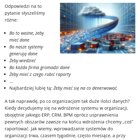
Usługi
Odpowiedzi na to
pytanie słyszeliśmy
różne:
Klienci
Bo to ważne, żeby
Kariera
mieć dane
Bo nasze systemy
generują dane
O
Żeby wiedzieć
Bo każda firma gromadzi dane
firmie
Żeby mieć z czego robić raporty
…
Najbardziej lubię tą
: Żeby mieć się na co denerwować.
Kontakt
A tak naprawdę, po co organizacjom tak duże ilości danych?
Kiedy decydujemy się na wdrożenie systemu w organizacji,
obojętnie jakiego ERP, CRM, BPM oprócz usprawnienia
pewnych obszarów zawsze na końcu wdrożenia chcemy „coś”
raportować. Jak wiemy, wprowadzanie systemów do
organizacji trwa, czasem tygodnie, często miesiące, a przy