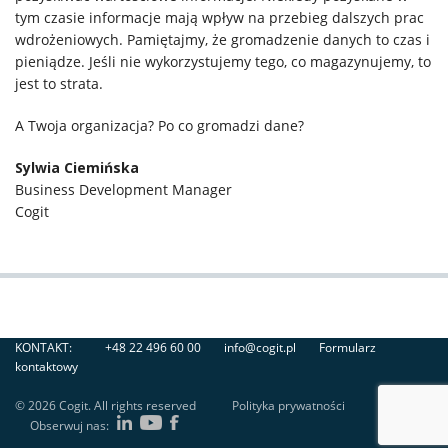
tym czasie informacje mają wpływ na przebieg dalszych prac
wdrożeniowych. Pamiętajmy, że gromadzenie danych to czas i
pieniądze. Jeśli nie wykorzystujemy tego, co magazynujemy, to
jest to strata.
A Twoja organizacja? Po co gromadzi dane?
Sylwia Ciemińska
Business Development Manager
Cogit
KONTAKT:
+48 22 496 60 00
info@cogit.pl
Formularz
kontaktowy
© 2026 Cogit. All rights reserved
Polityka prywatności
Obserwuj nas: