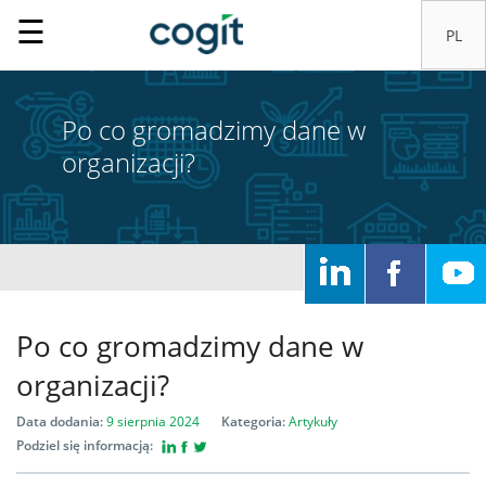
☰
Po co gromadzimy dane w
organizacji?
Home
Rozwiązania
Po co gromadzimy dane w
organizacji?
Systemy
Data dodania:
9 sierpnia 2024
Kategoria:
Artykuły
IT
Podziel się informacją: