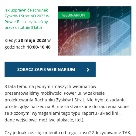
Usługi
Jak usprawnić Rachunek
Zysków i Strat AD 2023 w
Power BI i co zyskaliśmy
przez ostatnie 3 lata?
Klienci
Kiedy:
30 maja 2023
w
Kariera
godzinach
10:00-10:40
.
O
firmie
3 lata temu na jednym z naszych webinariów
prezentowaliśmy możliwości Power BI, w zakresie
Kontakt
projektowania Rachunku Zysków i Strat. Nie było to zadanie
proste, gdyż narzędzia BI nie są stworzone do radzenia sobie
ze złożonymi wymaganiami tego typu raportu (układ linii,
dane wejściowe, możliwe alokacje, itd.).
Czy jednak coś się zmieniło od tego czasu? Zdecydowanie TAK,