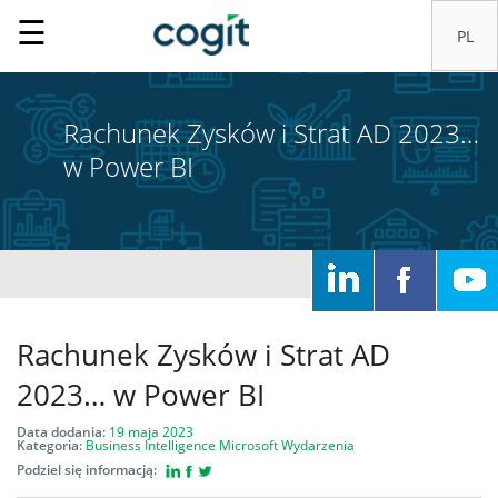
☰
Rachunek Zysków i Strat AD 2023…
w Power BI
Home
Rachunek Zysków i Strat AD
Rozwiązania
2023… w Power BI
Systemy
Data dodania:
19 maja 2023
Kategoria:
Business Intelligence
Microsoft
Wydarzenia
IT
Podziel się informacją: