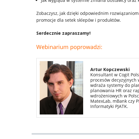
Jak wygląda w systemie zmiana dostawcy oraz 
Zobaczysz, jak dzięki odpowiednim rozwiązaniom
promocje dla setek sklepów i produktów.
Serdecznie zapraszamy!
Webinarium poprowadzi:
Artur Kopczewski
Konsultant w Cogit Pol
procesów decyzyjnych w 
wdraża systemy do pla
planowania HR oraz rap
wdrożeniowych w Polsce 
MatexLab, mBank czy P
Informatyki PJATK.