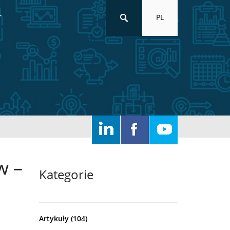
PL
T
w –
Kategorie
Artykuły
(104)