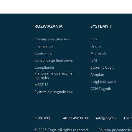
ROZWIĄZANIA
SYSTEMY IT
Rozwiązania Business
Infor
Intelligence
Oracle
Controlling
Microsoft
Konsolidacja finansowa
IBM
Compliance
Systemy Cogit
Planowanie operacyjne i
Aimplan
logistyka
insightsoftware
MSSF 16
CCH Tagetik
System dla sygnalistów
KONTAKT:
+48 22 496 60 00
info@cogit.pl
Form
© 2026 Cogit. All rights reserved
Polityka prywatności