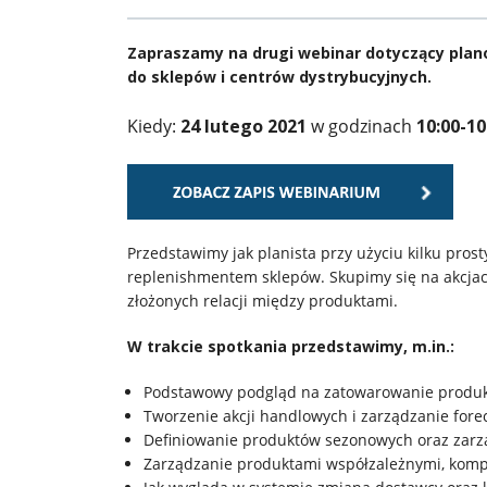
Usługi
Zapraszamy na drugi webinar dotyczący plan
Klienci
do sklepów i centrów dystrybucyjnych.
Kiedy:
24 lutego 2021
w godzinach
10:00-10
Kariera
O
firmie
Przedstawimy jak planista przy użyciu kilku pro
replenishmentem sklepów. Skupimy się na akcja
złożonych relacji między produktami.
Kontakt
W trakcie spotkania przedstawimy, m.in.:
Podstawowy podgląd na zatowarowanie produk
Tworzenie akcji handlowych i zarządzanie fore
Definiowanie produktów sezonowych oraz zarz
Zarządzanie produktami współzależnymi, kom