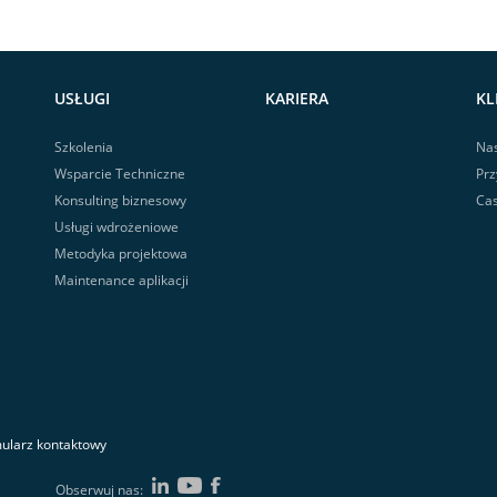
USŁUGI
KARIERA
KL
Szkolenia
Nas
Wsparcie Techniczne
Prz
Konsulting biznesowy
Cas
Usługi wdrożeniowe
Metodyka projektowa
Maintenance aplikacji
ularz kontaktowy
Obserwuj nas: