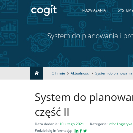
ROZWIĄZANIA
SYSTEMY
System do planowania i pro
Home
O firmie
Aktualności
System do planowania 
Rozwiązania
System do planowan
Systemy
część II
IT
Data dodania:
10 lutego 2021
Kategoria:
Infor
Logistyka
Podziel się informacją: