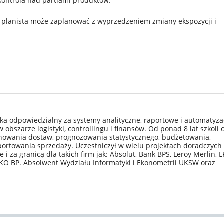
kontrola nad partiami produktów.
 planista może zaplanować z wyprzedzeniem zmiany ekspozycji i
ska odpowiedzialny za systemy analityczne, raportowe i automatyza
obszarze logistyki, controllingu i finansów. Od ponad 8 lat szkoli 
nowania dostaw, prognozowania statystycznego, budżetowania,
ortowania sprzedaży. Uczestniczył w wielu projektach doradczych 
i za granicą dla takich firm jak: Absolut, Bank BPS, Leroy Merlin, L
KO BP. Absolwent Wydziału Informatyki i Ekonometrii UKSW oraz