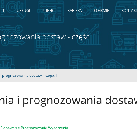
 IT
USŁUGI
KLIENCI
KARIERA
O FIRMIE
KONTAK
gnozowania dostaw - część II
i prognozowania dostaw – część II
ia i prognozowania dosta
Planowanie
Prognozowanie
Wydarzenia