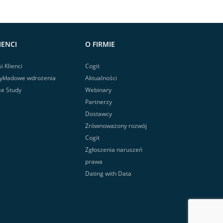
IENCI
O FIRMIE
i Klienci
Cogit
ykładowe wdrożenia
Aktualności
e Study
Webinary
Partnerzy
Dostawcy
Zrównoważony rozwój
Cogit
Zgłoszenia naruszeń
prawa
Dating with Data