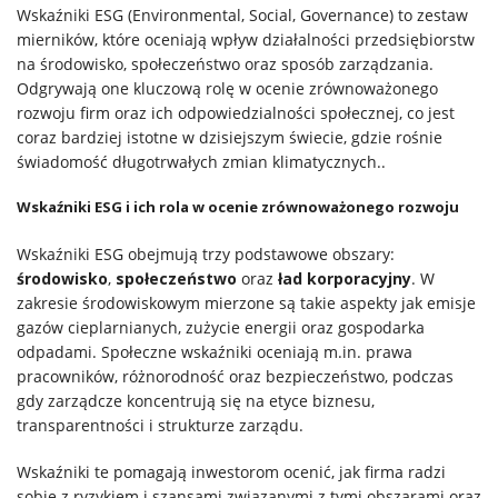
Wskaźniki ESG (Environmental, Social, Governance) to zestaw
Rozwiązania
mierników, które oceniają wpływ działalności przedsiębiorstw
na środowisko, społeczeństwo oraz sposób zarządzania.
Odgrywają one kluczową rolę w ocenie zrównoważonego
Systemy
rozwoju firm oraz ich odpowiedzialności społecznej, co jest
coraz bardziej istotne w dzisiejszym świecie, gdzie rośnie
IT
świadomość długotrwałych zmian klimatycznych..
Usługi
Wskaźniki ESG i ich rola w ocenie zrównoważonego rozwoju
Wskaźniki ESG obejmują trzy podstawowe obszary:
Klienci
środowisko
,
społeczeństwo
oraz
ład korporacyjny
. W
zakresie środowiskowym mierzone są takie aspekty jak emisje
gazów cieplarnianych, zużycie energii oraz gospodarka
Kariera
odpadami. Społeczne wskaźniki oceniają m.in. prawa
pracowników, różnorodność oraz bezpieczeństwo, podczas
gdy zarządcze koncentrują się na etyce biznesu,
O
transparentności i strukturze zarządu.
firmie
Wskaźniki te pomagają inwestorom ocenić, jak firma radzi
sobie z ryzykiem i szansami związanymi z tymi obszarami oraz