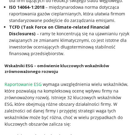
dla firm dążących do redukcji swojego śladu węglowego.
ISO 14064-1:2018
– międzynarodowa norma dotycząca
raportowania gazów cieplarnianych, która ułatwia firmom
standaryzowane podejście do zarządzania emisjami.
TCFD (Task Force on Climate-related Financial
Disclosures)
– ramy te koncentrują się na ujawnianiu ryzyk
związanych ze zmianami klimatycznymi, co jest istotne dla
inwestorów oceniających długoterminową stabilność
finansową przedsiębiorstw.
Wskaźniki ESG – omówienie kluczowych wskaźników
zrównoważonego rozwoju
Raportowanie ESG
wymaga uwzględnienia wielu wskaźników,
które pozwalają na kompleksową ocenę wpływu firmy na
zrównoważony rozwój. Istnieje 32 kluczowych wskaźników
ESG, które obejmują różne obszary działalności firmy. W
zależności od danej firmy i przyjętej strategii waga tych
wskaźników może być różna, choć w wielu przypadkach do
kluczowych obszarów zalicza się: