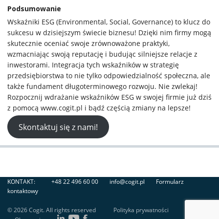
Podsumowanie
Wskaźniki ESG (Environmental, Social, Governance) to klucz do
sukcesu w dzisiejszym świecie biznesu! Dzięki nim firmy mogą
skutecznie oceniać swoje zrównoważone praktyki,
wzmacniając swoją reputację i budując silniejsze relacje z
inwestorami. Integracja tych wskaźników w strategię
przedsiębiorstwa to nie tylko odpowiedzialność społeczna, ale
także fundament długoterminowego rozwoju. Nie zwlekaj!
Rozpocznij wdrażanie wskaźników ESG w swojej firmie już dziś
z pomocą www.cogit.pl i bądź częścią zmiany na lepsze!
Skontaktuj się z nami!
KONTAKT:
+48 22 496 60 00
info@cogit.pl
Formularz
kontaktowy
© 2026 Cogit. All rights reserved
Polityka prywatności