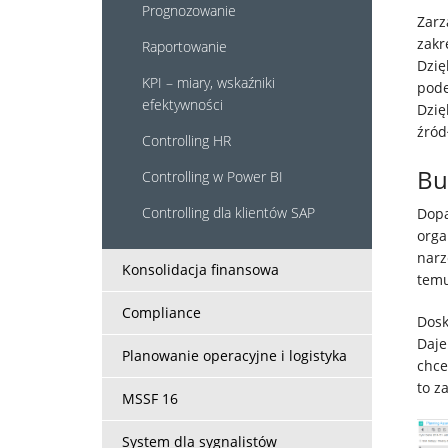
Prognozowanie
Zarz
Usługi
zak
Raportowanie
Dzię
KPI – miary, wskaźniki
Klienci
pode
efektywności
Dzię
źród
Controlling HR
Kariera
Bu
Controlling w Power BI
O
Controlling dla klientów SAP
Dop
orga
firmie
narz
Konsolidacja finansowa
temu
Kontakt
Compliance
Dos
Daj
Planowanie operacyjne i logistyka
chce
to z
MSSF 16
System dla sygnalistów