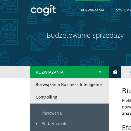
ROZWIĄZANIA
SYSTEMY
Budżetowanie sprzedaży
ROZWIĄZANIA
Home
Rozwiązania Business Intelligence
Bu
Rozwiązania
Controlling
Efek
nowo
Systemy
Planowanie
znac
IT
Budżetowanie
Ef