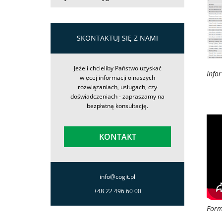
SKONTAKTUJ SIĘ Z NAMI
Jeżeli chcieliby Państwo uzyskać
Info
więcej informacji o naszych
rozwiązaniach, usługach, czy
doświadczeniach - zapraszamy na
bezpłatną konsultację.
KONTAKT
info@cogit.pl
+48 22 496 60 00
Form