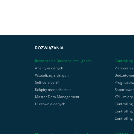
ROZWIĄZANIA
Rozwiązania Business Intelligence
Controlling
Analityka danych
Planowanie
Wizualizacja danych
Budżetowa
Self-service BI
Prognozow
Kokpity menedżerskie
Raportowan
Master Data Management
KPI – miary
Hurtownia danych
Controlling
Controlling
Controlling