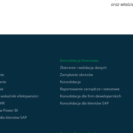
oraz właści
Konsolidacja finansowa
Zbieranie i walidacja danych
nie
Zamykanie okresów
anie
Konsolidacja
ie
Raportowanie zarządcze i statutowe
, wskaźniki efektywności
Konsolidacja dla firm deweloperskich
 HR
Konsolidacja dla klientów SAP
 w Power BI
 dla klientów SAP