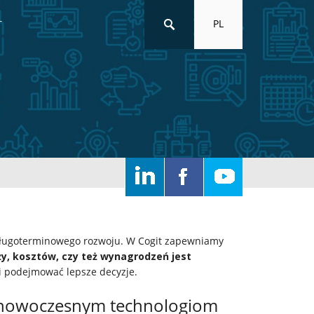
PL
T
 długoterminowego rozwoju. W Cogit zapewniamy
y, kosztów, czy też wynagrodzeń jest
i podejmować lepsze decyzje.
i nowoczesnym technologiom