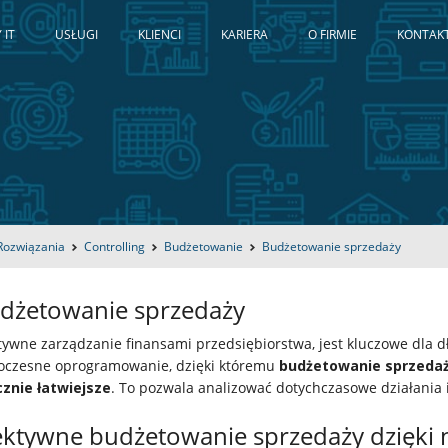
 IT
USŁUGI
KLIENCI
KARIERA
O FIRMIE
KONTAK
Rozwiązania
Controlling
Budżetowanie
Budżetowanie sprzedaży
dżetowanie sprzedaży
tywne zarządzanie finansami przedsiębiorstwa, jest kluczowe dla
czesne oprogramowanie, dzięki któremu
budżetowanie sprzedaż
znie łatwiejsze
. To pozwala analizować dotychczasowe działania 
ektywne budżetowanie sprzedaży dzięk