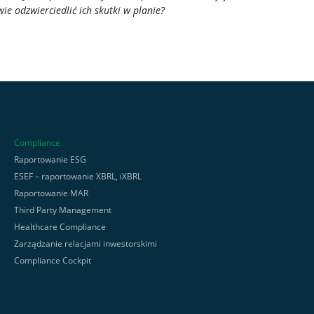
wie odzwierciedlić ich skutki w planie?
Compliance
Raportowanie ESG
ESEF – raportowanie XBRL, iXBRL
Raportowanie MAR
Third Party Management
Healthcare Compliance
Zarządzanie relacjami inwestorskimi
Compliance Cockpit