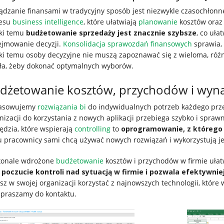
ądzanie finansami w tradycyjny sposób jest niezwykle czasochłon
resu
business intelligence
, które ułatwiają
planowanie
kosztów ora
ki temu
budżetowanie sprzedaży jest znacznie szybsze
, co uła
jmowanie decyzji.
Konsolidacja sprawozdań finansowych
sprawia, 
ki temu osoby decyzyjne nie muszą zapoznawać się z wieloma, róż
ła, żeby dokonać optymalnych wyborów.
dżetowanie kosztów, przychodów i wyn
asowujemy
rozwiązania bi
do indywidualnych potrzeb każdego prze
nizacji do korzystania z nowych aplikacji przebiega szybko i spraw
ędzia, które wspierają
controlling
to
oprogramowanie, z którego k
 pracownicy sami chcą używać nowych rozwiązań i wykorzystują je
konale wdrożone
budżetowanie
kosztów i przychodów w firmie ułat
e
poczucie kontroli nad sytuacją w firmie i pozwala efektywnie
sz w swojej organizacji korzystać z najnowszych technologii, które
apraszamy do kontaktu.