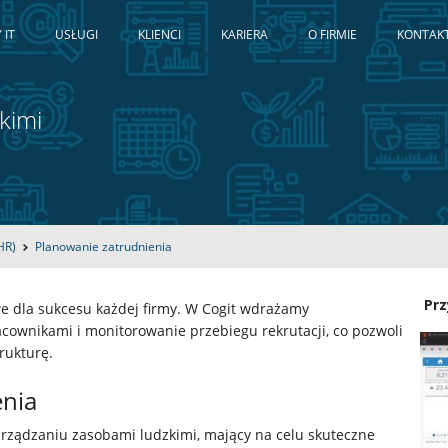
 IT
USŁUGI
KLIENCI
KARIERA
O FIRMIE
KONTAK
kimi
HR)
Planowanie zatrudnienia
Prz
e dla sukcesu każdej firmy. W Cogit wdrażamy
cownikami i monitorowanie przebiegu rekrutacji, co pozwoli
rukturę.
nia
arządzaniu zasobami ludzkimi, mający na celu skuteczne