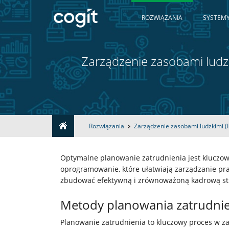
ROZWIĄZANIA
SYSTEMY
Zarządzenie zasobami ludz
Rozwiązania
Zarządzenie zasobami ludzkimi (
Home
Optymalne planowanie zatrudnienia jest kluczow
Rozwiązania
oprogramowanie, które ułatwiają zarządzanie pra
zbudować efektywną i zrównoważoną kadrową st
Systemy
Metody planowania zatrudnie
IT
Planowanie zatrudnienia to kluczowy proces w z