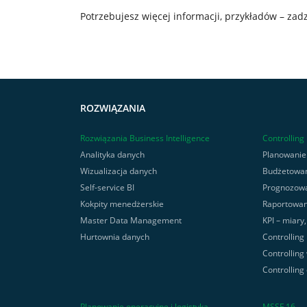
Potrzebujesz więcej informacji, przykładów – zad
ROZWIĄZANIA
Rozwiązania Business Intelligence
Controlling
Analityka danych
Planowanie
Wizualizacja danych
Budżetowa
Self-service BI
Prognozow
Kokpity menedżerskie
Raportowan
Master Data Management
KPI – miary
Hurtownia danych
Controlling
Controlling
Controlling
Planowanie operacyjne i logistyka
MSSF 16