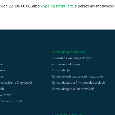
zwoń 22 496 60 00, albo
wypełnij formularz
, a pokażemy możliwości
Konsolidacja finansowa
Zbieranie i walidacja danych
nie
Zamykanie okresów
anie
Konsolidacja
ie
Raportowanie zarządcze i statutowe
, wskaźniki efektywności
Konsolidacja dla firm deweloperskich
 HR
Konsolidacja dla klientów SAP
 w Power BI
 dla klientów SAP
System dla sygnalistów