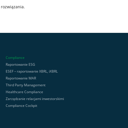
 rozwiązania.
Compliance
Raportowanie ESG
ESEF – raportowanie XBRL, iXBRL
Raportowanie MAR
Third Party Management
Healthcare Compliance
Zarządzanie relacjami inwestorskimi
Compliance Cockpit