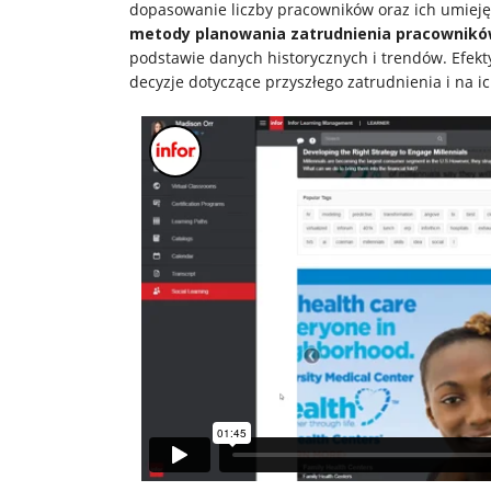
dopasowanie liczby pracowników oraz ich umiejęt
Usługi
metody planowania zatrudnienia pracownik
podstawie danych historycznych i trendów. Efe
decyzje dotyczące przyszłego zatrudnienia i na i
Klienci
Kariera
O
firmie
Kontakt