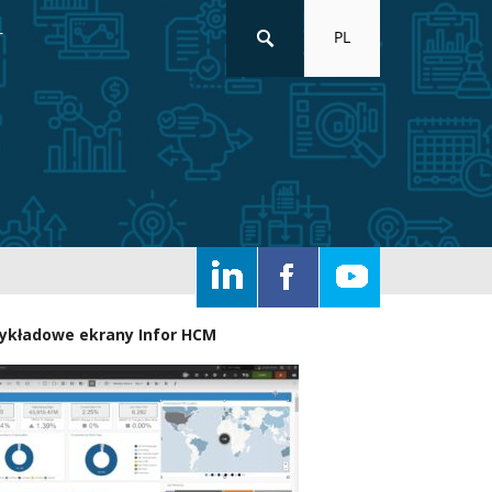
PL
T
ykładowe ekrany Infor HCM