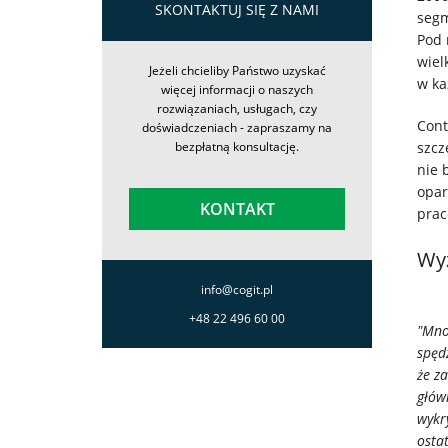
SKONTAKTUJ SIĘ Z NAMI
segm
Rozwiązania
Pod 
wiel
Jeżeli chcieliby Państwo uzyskać
w ka
więcej informacji o naszych
Systemy
rozwiązaniach, usługach, czy
Cont
doświadczeniach - zapraszamy na
IT
szcz
bezpłatną konsultację.
nie 
opar
Usługi
KONTAKT
prac
Wy
Klienci
info@cogit.pl
Kariera
+48 22 496 60 00
"Mno
spęd
że z
O
głów
wykr
firmie
osta