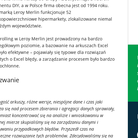
entu DIY, a w Polsce firma obecna jest od 1994 roku.
marką Leroy Merlin funkcjonuje 52
kopowierzchniowe hipermarkety, zlokalizowane niemal
żdym województwie.
rolling w Leroy Merlin jest prowadzony na bardzo
egółowym poziomie, a bazowanie na arkuszach Excel
było efektywne – pojawiały się typowe dla rozwiązań
tych o Excel błędy, a zarządzanie procesem było bardzo
ochłonne.
zwanie
gość arkuszy, różne wersje, niespójne dane i czas jaki
za się nad procesem zbierania i agregacji danych sprawiały,
amiast koncentrować się na analizie i wnioskowaniu w
nej mierze skupialiśmy się na zarządzaniu danymi i
ywaniu przypadkowych błędów. Przyszedł czas na
teczne rozwiązanie tych problemów. Zdecydowaliśmy się na