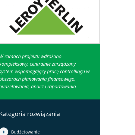
W ramach projektu wdrożono
kompleksowy, centralnie zarządzany
system wspomagający pracę controllingu w
obszarach planowania finansowego,
budżetowania, analiz i raportowania.
Kategoria rozwiązania
Budżetowanie