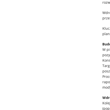
rozw
Wdro
prze
Kluc
plan
Bud
W pi
pozy
Kons
Targ
posz
Proc
rapo
mody
Wdr
Kole
(pop