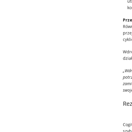
ut
ko
Prz
Równ
prze
cykl
Wdro
dzia
„Wdr
potr
zami
swoje
Rez
Cogi
szyb