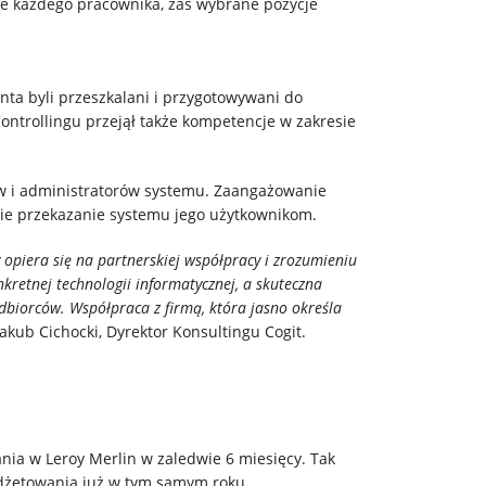
e każdego pracownika, zaś wybrane pozycje
nta byli przeszkalani i przygotowywani do
Controllingu przejął także kompetencje w zakresie
w i administratorów systemu. Zaangażowanie
kie przekazanie systemu jego użytkownikom.
 opiera się na partnerskiej współpracy i zrozumieniu
kretnej technologii informatycznej, a skuteczna
biorców. Współpraca z firmą, która jasno określa
Jakub Cichocki, Dyrektor Konsultingu Cogit.
ia w Leroy Merlin w zaledwie 6 miesięcy. Tak
udżetowania już w tym samym roku.