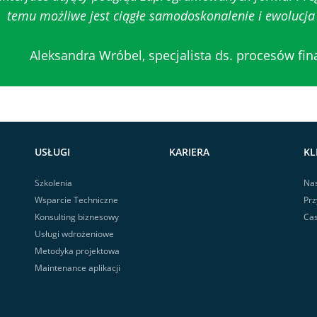
temu możliwe jest ciągłe samodoskonalenie i ewolucj
Aleksandra Wróbel, specjalista ds. procesów fin
USŁUGI
KARIERA
KL
Szkolenia
Nas
Wsparcie Techniczne
Prz
Konsulting biznesowy
Cas
Usługi wdrożeniowe
Metodyka projektowa
Maintenance aplikacji