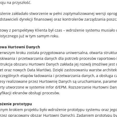
oju na przyszłość.
żenie zakładało stworzenie w pełni zoptymalizowanej wersji opr
dstawicieli dyrekcji finansowej oraz kontrolerów zarządzania poszc
zowy z perspektywy Klienta był czas – wdrożenie systemu musiało
istycznego już w tym samym roku.
owa Hurtowni Danych
erwszym kroku została przygotowana uniwersalna, otwarta struktur
skiwania i przetwarzania danych dla potrzeb procesów raportowo
trukcja obszaru Hurtowni Danych zakłada jej rozwój (możliwe jest 
et oraz nowych Data Martów). Dzięki zastosowaniu warstw architek
czególnych etapów ładowania i przetwarzania danych, a obsługa cał
esy realizowane przez Hurtownię Danych są uruchamiane, parame
rty utworzone w systemie Infor d/EPM. Rozszerzanie Hurtowni Dan
fikacji ekranów obsługi procesów.
ożenie prototypu
jnym krokiem projektu było wdrożenie prototypu systemu oraz jeg
rzez opracowany obszar Hurtowni Danych). Zadaniem prototypu by