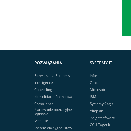
ROZWIĄZANIA
SYSTEMY IT
Rozwiązania Business
Infor
Intelligence
Oracle
Controlling
Microsoft
Konsolidacja finansowa
IBM
Compliance
Systemy Cogit
Planowanie operacyjne i
Aimplan
logistyka
insightsoftware
MSSF 16
CCH Tagetik
System dla sygnalistów