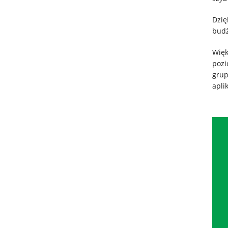
Dzię
budż
Więk
pozi
grup
apli