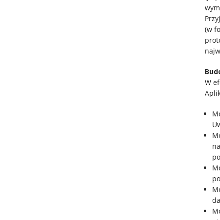
wyma
Przy
(w f
prot
najw
Budo
W ef
Apli
Mo
Uw
Mo
na
po
Mo
po
Mo
da
Mo