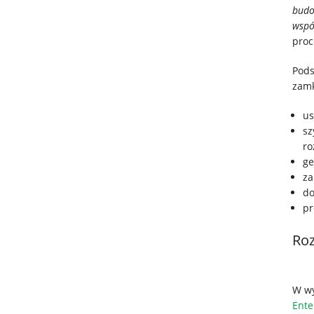
budo
Kontakt
wspól
proc
Pods
zamk
us
sz
ro
ge
za
do
pr
Roz
W wy
Ente