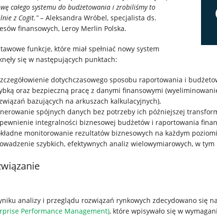
wę całego systemu do budżetowania i zrobiliśmy to
nie z Cogit."
– Aleksandra Wróbel, specjalista ds.
esów finansowych, Leroy Merlin Polska.
tawowe funkcje, które miał spełniać nowy system
nęły się w następujących punktach:
zczegółowienie dotychczasowego sposobu raportowania i budżeto
ybką oraz bezpieczną pracę z danymi finansowymi (wyeliminowani
związań bazujących na arkuszach kalkulacyjnych),
nerowanie spójnych danych bez potrzeby ich późniejszej transfor
pewnienie integralności biznesowej budżetów i raportowania fina
kładne monitorowanie rezultatów biznesowych na każdym poziomi
owadzenie szybkich, efektywnych analiz wielowymiarowych, w tym
wiązanie
niku analizy i przeglądu rozwiązań rynkowych zdecydowano się 
rprise Performance Management)
, które wpisywało się w wymagan