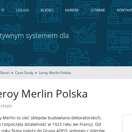
 IT
USŁUGI
KLIENCI
KARIERA
O FIRMIE
KONTAK
ektywnym systemem dla
Klienci
Case Study
Leroy Merlin Polska
eroy Merlin Polska
 STUDY
y Merlin to sieć sklepów budowlano-dekoratorskich,
a rozpoczęła działalność w 1923 roku we Francji. Od
 roku firma należy do Grupy ADEO, jednego z liderów