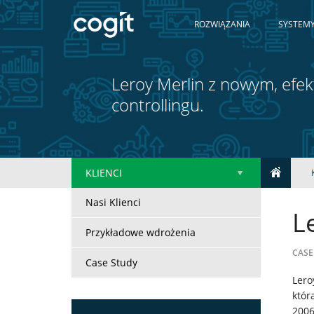
ROZWIĄZANIA
SYSTEMY
Leroy Merlin z nowym, ef
controllingu.
KLIENCI
Nasi Klienci
L
Przykładowe wdrożenia
CASE
Case Study
Lero
Home
któr
2006