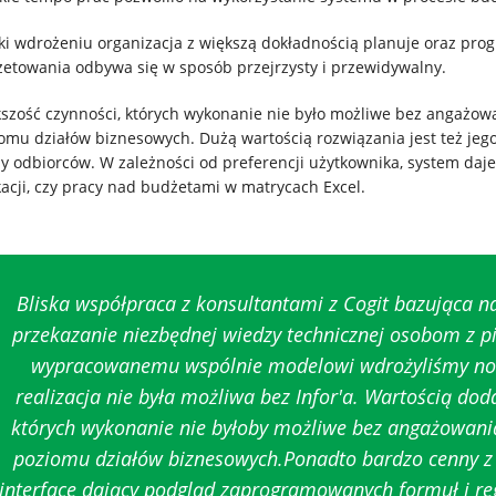
ki wdrożeniu organizacja z większą dokładnością planuje oraz prog
etowania odbywa się w sposób przejrzysty i przewidywalny.
szość czynności, których wykonanie nie było możliwe bez angażowa
omu działów biznesowych. Dużą wartością rozwiązania jest też jeg
y odbiorców. W zależności od preferencji użytkownika, system daj
kacji, czy pracy nad budżetami w matrycach Excel.
Bliska współpraca z konsultantami z Cogit bazująca na
przekazanie niezbędnej wiedzy technicznej osobom z p
wypracowanemu wspólnie modelowi wdrożyliśmy now
realizacja nie była możliwa bez Infor'a. Wartością doda
których wykonanie nie byłoby możliwe bez angażowania
poziomu działów biznesowych.Ponadto bardzo cenny z 
interface dający podgląd zaprogramowanych formuł i re