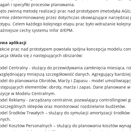
gań i specyfiki procesów planowania.
jęto zwinną metodę realizacji prac nad prototypem (metodyka A
ormie zdeterminowanej przez dotychczas obowiązujące narzędzia) p
otypu. Celem każdego kolejnego etapu prac było wdrażanie kolejnyc
ażniejsze cechy systemu Infor d/EPM.
wa aplikacji
ekcie prac nad prototypem powstała spójna koncepcja modelu contr
kacja składa się z następujących obszarów:
del Centralny - służący do przewidywania zamknięcia miesiąca, rok
zględniający mniejszą szczegółowość danych. Agregujący bardziej 
del do planowania Obrotów, Marży i Zapasu - model umożliwiają
stępujących elementów: obroty, marża i zapas. Dane planowane w
zycje w Modelu Centralnym.
del Reklamy - zarządzany centralnie, pozwalający controllingowi
szczególnych sklepów oraz monitorować rozdzielanie budżetów.
del Środków Trwałych – służący do symulacji amortyzacji środkó
nych.
del Kosztów Personalnych – służący do planowania kosztów wynagro