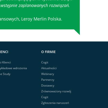
a wstępnie zaplanowanych rozwiązań.
ansowych, Leroy Merlin Polska.
IENCI
O FIRMIE
i Klienci
Cogit
ykładowe wdrożenia
Aktualności
e Study
Webinary
Partnerzy
Dostawcy
Zrównoważony rozwój
Cogit
Zgłoszenia naruszeń