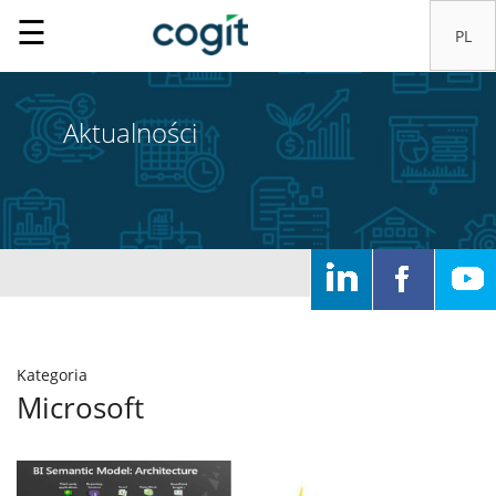
☰
Aktualności
Home
Kategoria
Rozwiązania
Microsoft
Systemy