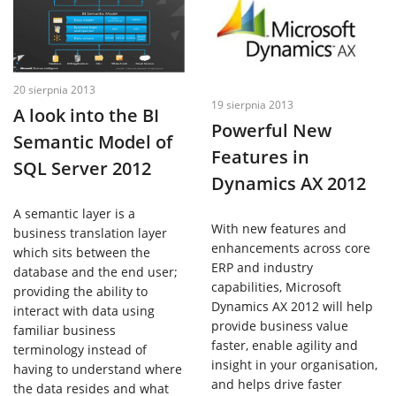
IT
Usługi
20 sierpnia 2013
Klienci
19 sierpnia 2013
A look into the BI
Powerful New
Semantic Model of
Features in
Kariera
SQL Server 2012
Dynamics AX 2012
O
A semantic layer is a
With new features and
business translation layer
enhancements across core
firmie
which sits between the
ERP and industry
database and the end user;
capabilities, Microsoft
providing the ability to
Kontakt
Dynamics AX 2012 will help
interact with data using
provide business value
familiar business
faster, enable agility and
terminology instead of
insight in your organisation,
having to understand where
and helps drive faster
the data resides and what