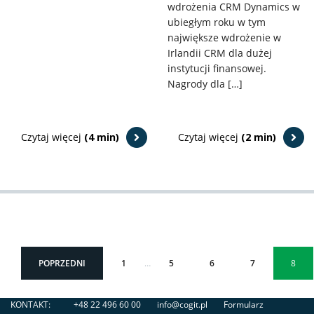
wdrożenia CRM Dynamics w
ubiegłym roku w tym
największe wdrożenie w
Irlandii CRM dla dużej
instytucji finansowej.
Nagrody dla […]
Czytaj więcej
(4 min)
Czytaj więcej
(2 min)
POPRZEDNI
1
…
5
6
7
8
KONTAKT:
+48 22 496 60 00
info@cogit.pl
Formularz