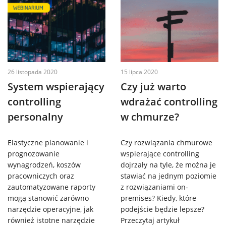
26 listopada 2020
15 lipca 2020
System wspierający
Czy już warto
controlling
wdrażać controlling
personalny
w chmurze?
Elastyczne planowanie i
Czy rozwiązania chmurowe
prognozowanie
wspierające controlling
wynagrodzeń, koszów
dojrzały na tyle, że można je
pracowniczych oraz
stawiać na jednym poziomie
zautomatyzowane raporty
z rozwiązaniami on-
mogą stanowić zarówno
premises? Kiedy, które
narzędzie operacyjne, jak
podejście będzie lepsze?
również istotne narzędzie
Przeczytaj artykuł