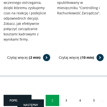
wczesnego ostrzegania,
opublikowany w
dzięki któremu zyskujemy
miesięczniku "Controlling i
czas na reakcję i podejście
Rachunkowość Zarządcza".
odpowiednich decyzji.
Zobacz, jak efektywnie
połączyć zarządzanie
kosztami kadrowymi z
wynikami firmy.
Czytaj więcej
(2 min)
Czytaj więcej
(10 min)
POPRZEDNI
1
2
3
4
5
…
7
NASTĘPNY