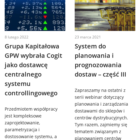
Systemy
IT
Usługi
8 lutego 2022
23 marca 2021
Grupa Kapitałowa
System do
Klienci
GPW wybrała Cogit
planowania i
jako dostawcę
prognozowania
Kariera
centralnego
dostaw – część III
systemu
Zapraszamy na ostatni z
O
controllingowego
serii webinar dotyczący
planowania i zarządzania
firmie
Przedmiotem współpracy
dostawami do sklepów i
jest kompleksowe
centrów dystrybucyjnych.
zaprojektowanie,
Kontakt
Tym razem, zajmiemy się
parametryzacja i
tematem związanym z
dostosowanie systemu, a
planowaniem centrów